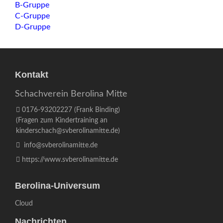
B-Gruppe
C-Gruppe
D-Gruppe
Kontakt
Schachverein Berolina Mitte
0176-93202227
(Frank Binding)
(Fragen zum Kindertraining an
kinderschach@svberolinamitte.de
)
info@svberolinamitte.de
https://www.svberolinamitte.de
Berolina-Universum
Cloud
Nachrichten