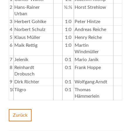
2
Hans-Rainer
½:½
Horst Strehlow
Urban
3
Herbert Gohlke
1:0
Peter Hintze
4
Norbert Schulz
1:0
Andreas Reiche
5
Klaus Müller
1:0
Henry Reiche
6
Maik Rettig
1:0
Martin
Windmüller
7
Jelenik
0:1
Mario Janik
8
Reinhardt
0:1
Frank Hoppe
Drobusch
9
Dirk Richter
0:1
Wolfgang Arndt
10
Tilgro
0:1
Thomas
Hämmerlein
Zurück