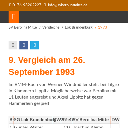
0176-93202227
info@svberolinamitte.de
SV Berolina Mitte
Vergleiche
Lok Brandenburg
1993
9. Vergleich am 26.
September 1993
Im BMM-Buch von Werner Windmüller steht bei Tilgro
in Klammern Lippitz. Möglicherweise war Berolina mit
11 Leuten angereist und Aksel Lippitz hat gegen
Hämmerlein gespielt.
Br.
SG Lok Brandenburg
DWZ
5½:4½
SV Berolina Mitte
DWZ
1
Günter Walter
1:0
Joachim Klemp