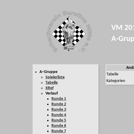
VM 201
A-Grup
Andr
A−Gruppe
Tabelle
Spielerliste
Kategorien
Tabelle
XRef
Verlauf
Runde 1
Runde 2
Runde 3
Runde 4
Runde 5
Runde 6
Runde 7