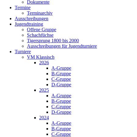
Dokumente
Termine
Terminarchiv
Ausschreibungen
Jugendtraining
Offene Gruppe
Schachfüchse
Tigersprung 1800 bis 2000
Ausschreibungen für Jugendturniere
Turniere
VM Klassisch
2026
A-Gruppe
B-Gruppe
C-Gruppe
D-Gruppe
2025
A-Gruppe
B-Gruppe
C-Gruppe
D-Gruppe
2024
A-Gruppe
B-Gruppe
C-Gruppe