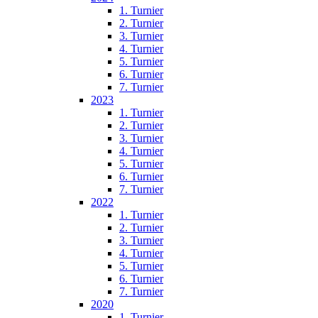
1. Turnier
2. Turnier
3. Turnier
4. Turnier
5. Turnier
6. Turnier
7. Turnier
2023
1. Turnier
2. Turnier
3. Turnier
4. Turnier
5. Turnier
6. Turnier
7. Turnier
2022
1. Turnier
2. Turnier
3. Turnier
4. Turnier
5. Turnier
6. Turnier
7. Turnier
2020
1. Turnier