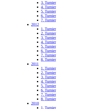
3. Turnier
4. Turnier
5. Turnier
6. Turnier
7. Turnier
2012
1. Turnier
2. Turnier
3. Turnier
4. Turnier
5. Turnier
6. Turnier
7. Turnier
8. Turnier
2011
1. Turnier
2. Turnier
3. Turnier
4. Turnier
5. Turnier
6. Turnier
7. Turnier
8. Turnier
2010
1. Turnier