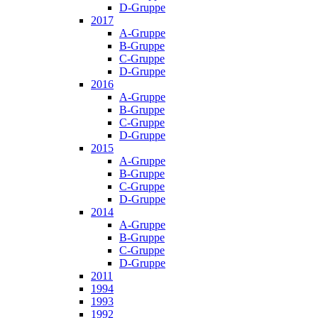
D-Gruppe
2017
A-Gruppe
B-Gruppe
C-Gruppe
D-Gruppe
2016
A-Gruppe
B-Gruppe
C-Gruppe
D-Gruppe
2015
A-Gruppe
B-Gruppe
C-Gruppe
D-Gruppe
2014
A-Gruppe
B-Gruppe
C-Gruppe
D-Gruppe
2011
1994
1993
1992