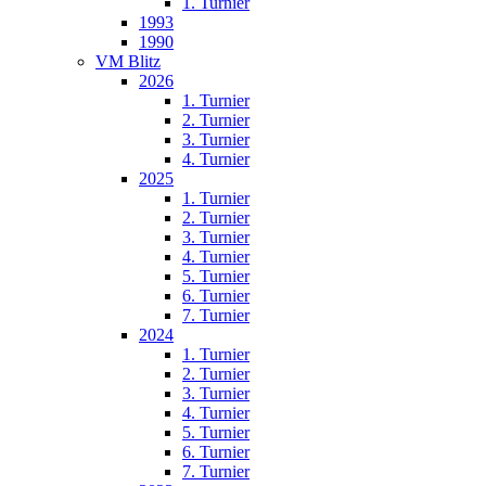
1. Turnier
1993
1990
VM Blitz
2026
1. Turnier
2. Turnier
3. Turnier
4. Turnier
2025
1. Turnier
2. Turnier
3. Turnier
4. Turnier
5. Turnier
6. Turnier
7. Turnier
2024
1. Turnier
2. Turnier
3. Turnier
4. Turnier
5. Turnier
6. Turnier
7. Turnier