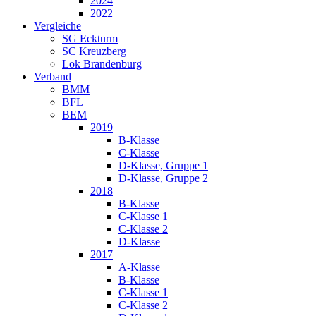
2024
2022
Vergleiche
SG Eckturm
SC Kreuzberg
Lok Brandenburg
Verband
BMM
BFL
BEM
2019
B-Klasse
C-Klasse
D-Klasse, Gruppe 1
D-Klasse, Gruppe 2
2018
B-Klasse
C-Klasse 1
C-Klasse 2
D-Klasse
2017
A-Klasse
B-Klasse
C-Klasse 1
C-Klasse 2