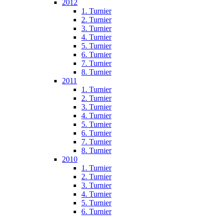
2012
1. Turnier
2. Turnier
3. Turnier
4. Turnier
5. Turnier
6. Turnier
7. Turnier
8. Turnier
2011
1. Turnier
2. Turnier
3. Turnier
4. Turnier
5. Turnier
6. Turnier
7. Turnier
8. Turnier
2010
1. Turnier
2. Turnier
3. Turnier
4. Turnier
5. Turnier
6. Turnier