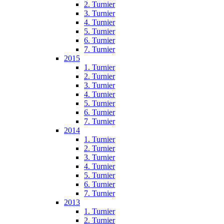
2. Turnier
3. Turnier
4. Turnier
5. Turnier
6. Turnier
7. Turnier
2015
1. Turnier
2. Turnier
3. Turnier
4. Turnier
5. Turnier
6. Turnier
7. Turnier
2014
1. Turnier
2. Turnier
3. Turnier
4. Turnier
5. Turnier
6. Turnier
7. Turnier
2013
1. Turnier
2. Turnier