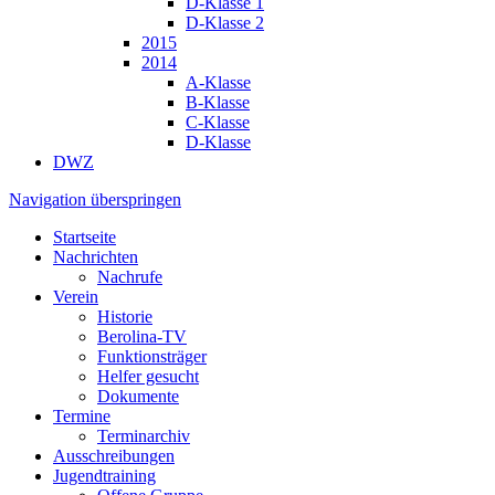
D-Klasse 1
D-Klasse 2
2015
2014
A-Klasse
B-Klasse
C-Klasse
D-Klasse
DWZ
Navigation überspringen
Startseite
Nachrichten
Nachrufe
Verein
Historie
Berolina-TV
Funktionsträger
Helfer gesucht
Dokumente
Termine
Terminarchiv
Ausschreibungen
Jugendtraining