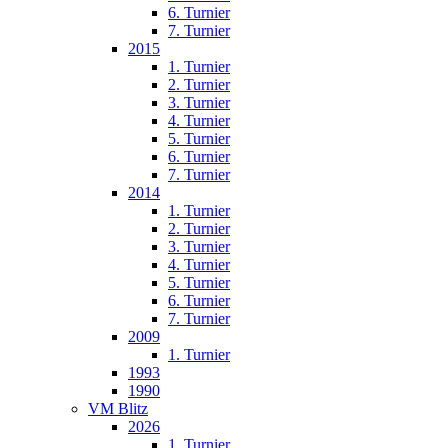
6. Turnier
7. Turnier
2015
1. Turnier
2. Turnier
3. Turnier
4. Turnier
5. Turnier
6. Turnier
7. Turnier
2014
1. Turnier
2. Turnier
3. Turnier
4. Turnier
5. Turnier
6. Turnier
7. Turnier
2009
1. Turnier
1993
1990
VM Blitz
2026
1. Turnier