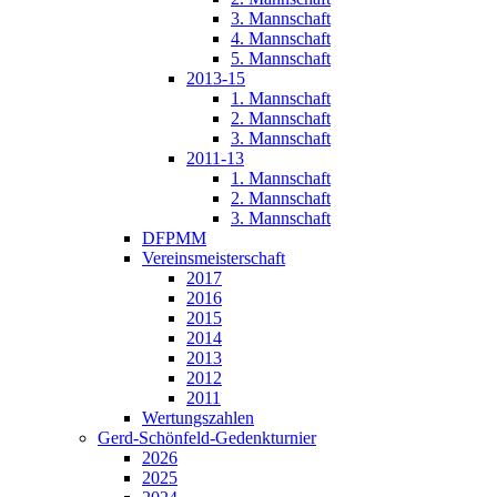
3. Mannschaft
4. Mannschaft
5. Mannschaft
2013-15
1. Mannschaft
2. Mannschaft
3. Mannschaft
2011-13
1. Mannschaft
2. Mannschaft
3. Mannschaft
DFPMM
Vereinsmeisterschaft
2017
2016
2015
2014
2013
2012
2011
Wertungszahlen
Gerd-Schönfeld-Gedenkturnier
2026
2025