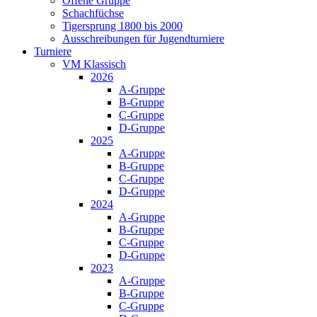
Offene Gruppe
Schachfüchse
Tigersprung 1800 bis 2000
Ausschreibungen für Jugendturniere
Turniere
VM Klassisch
2026
A-Gruppe
B-Gruppe
C-Gruppe
D-Gruppe
2025
A-Gruppe
B-Gruppe
C-Gruppe
D-Gruppe
2024
A-Gruppe
B-Gruppe
C-Gruppe
D-Gruppe
2023
A-Gruppe
B-Gruppe
C-Gruppe