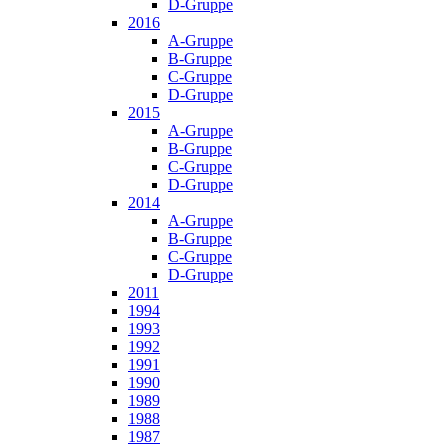
D-Gruppe
2016
A-Gruppe
B-Gruppe
C-Gruppe
D-Gruppe
2015
A-Gruppe
B-Gruppe
C-Gruppe
D-Gruppe
2014
A-Gruppe
B-Gruppe
C-Gruppe
D-Gruppe
2011
1994
1993
1992
1991
1990
1989
1988
1987