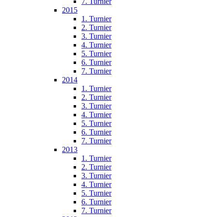
7. Turnier
2015
1. Turnier
2. Turnier
3. Turnier
4. Turnier
5. Turnier
6. Turnier
7. Turnier
2014
1. Turnier
2. Turnier
3. Turnier
4. Turnier
5. Turnier
6. Turnier
7. Turnier
2013
1. Turnier
2. Turnier
3. Turnier
4. Turnier
5. Turnier
6. Turnier
7. Turnier