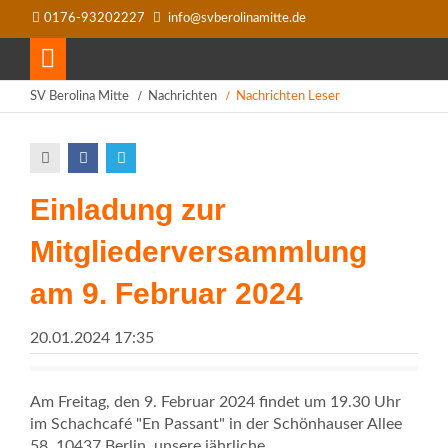
0176-93202227
info@svberolinamitte.de
SV Berolina Mitte
Nachrichten
Nachrichten Leser
Einladung zur
Mitgliederversammlung
am 9. Februar 2024
20.01.2024 17:35
Pixabay/Gerd Altmann
Am Freitag, den 9. Februar 2024 findet um 19.30 Uhr
im Schachcafé "En Passant" in der Schönhauser Allee
58, 10437 Berlin, unsere jährliche