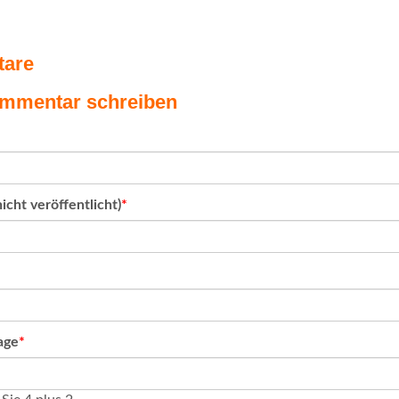
are
mmentar schreiben
icht veröffentlicht)
*
age
*