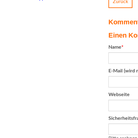
Zurück
Komment
Einen Ko
Pflichtfeld
Name
*
Pflichtfeld
E-Mail (wird n
Webseite
Pflichtfeld
Sicherheitsfr