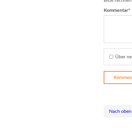
Bitte rechnen 
Pflichtfeld
Kommentar
*
Über ne
Komment
Nach oben