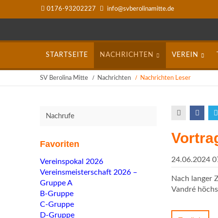
0176-93202227
info@svberolinamitte.de
Navigation
STARTSEITE
NACHRICHTEN
VEREIN
überspringen
SV Berolina Mitte
Nachrichten
Nachrichten Leser
Nachrufe
Vortr
Favoriten
24.06.2024 0
Navigation
Vereinspokal 2026
überspringen
Vereinsmeisterschaft 2026 –
Nach langer 
Gruppe A
Vandré höchs
B-Gruppe
C-Gruppe
D-Gruppe