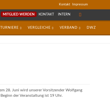
Navigation
Kontakt
Impressum
überspringen
MITGLIED WERDEN
KONTAKT
INTERN
NAVIGATION
ÜBERSPRINGEN
TURNIERE
VERGLEICHE
VERBAND
DWZ
em 28. Juni wird unserer Vorsitzender Wolfgang
 Beginn der Veranstaltung ist 19 Uhr.