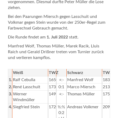
vorgenommen. Diesmal durfte Peter Müller die Lose
ziehen.
Bei den Paarungen Miersch gegen Lasschuit und
Volkmar gegen Stein wurde von der 250er-Regel zum
Farbwechsel Gebrauch gemacht.
Die Runde findet am
1. Juli 2022
statt.
Manfred Wolf, Thomas Müller, Marek Racik, Lluis
Raich und Gerald Drißner treten vom Turnier zurück
und verlieren kampflos.
Weiß
TWZ
Schwarz
TWZ
1.
Ralf Cebulla
1650
+:-
Manfred Wolf
1831
2.
René Lasschuit
1739
0:1
Marco Miersch
2132
3.
Werner
1499
+:-
Thomas Müller
1755
Windmüller
4.
Siegfried Stein
1720
½:½
Andreas Volkmer
2096
0:2