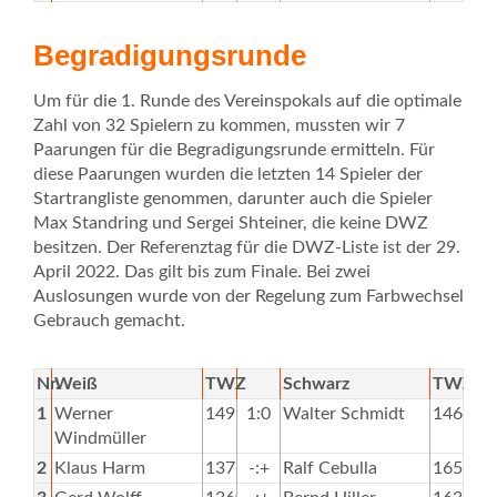
Begradigungsrunde
Um für die 1. Runde des Vereinspokals auf die optimale
Zahl von 32 Spielern zu kommen, mussten wir 7
Paarungen für die Begradigungsrunde ermitteln. Für
diese Paarungen wurden die letzten 14 Spieler der
Startrangliste genommen, darunter auch die Spieler
Max Standring und Sergei Shteiner, die keine DWZ
besitzen. Der Referenztag für die DWZ-Liste ist der 29.
April 2022. Das gilt bis zum Finale. Bei zwei
Auslosungen wurde von der Regelung zum Farbwechsel
Gebrauch gemacht.
Nr.
Weiß
TWZ
Schwarz
TWZ
1
Werner
1499
1:0
Walter Schmidt
1462
Windmüller
2
Klaus Harm
1377
-:+
Ralf Cebulla
1650