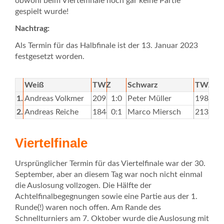
obwohl beim Viertelfinale noch gar keine Partie
gespielt wurde!
Nachtrag:
Als Termin für das Halbfinale ist der 13. Januar 2023
festgesetzt worden.
Weiß
TWZ
Schwarz
TWZ
1.
Andreas Volkmer
2096
1:0
Peter Müller
1988
2.
Andreas Reiche
1844
0:1
Marco Miersch
2132
Viertelfinale
Ursprünglicher Termin für das Viertelfinale war der 30.
September, aber an diesem Tag war noch nicht einmal
die Auslosung vollzogen. Die Hälfte der
Achtelfinalbegegnungen sowie eine Partie aus der 1.
Runde(!) waren noch offen. Am Rande des
Schnellturniers am 7. Oktober wurde die Auslosung mit