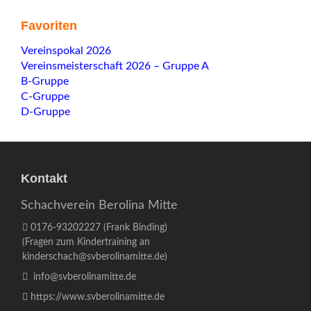
Favoriten
Navigation
Vereinspokal 2026
überspringen
Vereinsmeisterschaft 2026 – Gruppe A
B-Gruppe
C-Gruppe
D-Gruppe
Kontakt
Schachverein Berolina Mitte
0176-93202227
(Frank Binding)
(Fragen zum Kindertraining an
kinderschach@svberolinamitte.de
)
info@svberolinamitte.de
https://www.svberolinamitte.de