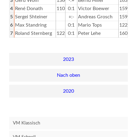
3
Gerd Wolff
1360
-:+
Bernd Hiller
1630
4
René Donath
1103
0:1
Victor Boewer
1595
5
Sergei Shteiner
+:-
Andreas Grosch
1590
6
Max Standring
0:1
Mario Tops
1226
7
Roland Sternberg
1228
0:1
Peter Lehe
1601
2023
Nach oben
2020
VM Klassisch