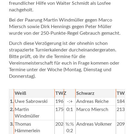
freundlicher Hilfe von Walter Schmidt als Losfee
nachgeholt.
Bei der Paarung Martin Windmüller gegen Marco
Miersch sowie Dirk Hennings gegen Peter Müller
wurde von der 250-Punkte-Regel Gebrauch gemacht.
Durch diese Verzögerung ist der ohnehin schon
strapazierte Turnierkalender durcheinandergeraten.
Bitte prüft, ob ihr die Termine für die
Vereinsmeisterschaft für euch in Frage kommen oder
Termine unter der Woche (Montag, Dienstag und
Donnerstag).
Weiß
TWZ
Schwarz
TWZ
1.
Uwe Sabrowski
1966
-:+
Andreas Reiche
1844
2.
Martin
1750
0:1
Marco Miersch
2132
Windmüller
3.
Thomas
2024
½:½
Andreas Volkmer
2096
Hämmerlein
0:2