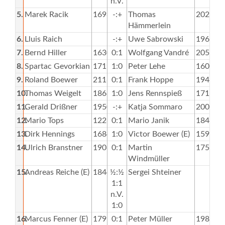
n.V.
5.
Marek Racik
1698
-:+
Thomas
2024
Hämmerlein
6.
Lluis Raich
-:+
Uwe Sabrowski
1966
7.
Bernd Hiller
1630
0:1
Wolfgang Vandré
2050
8.
Spartac Gevorkian
1719
1:0
Peter Lehe
1601
9.
Roland Boewer
2116
0:1
Frank Hoppe
1940
10.
Thomas Weigelt
1868
1:0
Jens Rennspieß
1718
11.
Gerald Drißner
1950
-:+
Katja Sommaro
2006
12.
Mario Tops
1226
0:1
Mario Janik
1849
13.
Dirk Hennings
1684
1:0
Victor Boewer (E)
1595
14.
Ulrich Branstner
1906
0:1
Martin
1750
Windmüller
15.
Andreas Reiche (E)
1844
½:½
Sergei Shteiner
1:1
n.V.
1:0
16.
Marcus Fenner (E)
1799
0:1
Peter Müller
1988