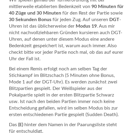
Wir spielen gemäß der Turnierordnung mit der
mittlerweile etablierten Bedenkzeit von
90 Minuten für
40 Züge und 30 Minuten
für den Rest der Partie sowie
30 Sekunden Bonus
für jeden Zug. Auf unseren
DGT
-
Uhren ist das üblicherweise der
Modus 19
. Aus mir
nicht nachvollziehbaren Gründen kursieren auch DGT-
Uhren, auf denen unter diesem Modus eine andere
Bedenkzeit gespeichert ist, warum auch immer. Also
checkt bitte vor jeder Partie noch mal, ob das auf eurer
Uhr der Fall ist.
Bei einem Remis erfolgt noch am selben Tag der
Stichkampf im Blitzschach (5 Minuten ohne Bonus,
Mode 1 auf der DGT-Uhr). Es werden zunächst zwei
Blitzpartien gespielt. Der Weißspieler aus der
Pokalpartie spielt in der ersten Blitzpartie Schwarz
usw. Ist nach den beiden Partien immer noch keine
Entscheidung gefallen, wird im selben Modus bis zur
ersten entschiedenen Partie gespielt (Sudden Death).
Das
(E)
hinter dem Namen in der Paarungsliste steht
für entschuldigt.