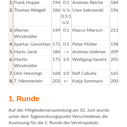
1.
Frank Hoppe
1940
0:1
Andreas Reiche
1844
2.
Thomas Weigelt
1868
½:½
Uwe Sabrowski
1966
0,5:1,5
n.V.
3.
Werner
1499
0:1
Marco Miersch
2132
Windmüller
4.
Spartac Gevorkian
1719
0:1
Peter Müller
1988
5.
Mario Janik
1849
-:+
Andreas Volkmer
2096
6.
Martin
1750
1:0
Wolfgang Vandré
2050
Windmüller
7.
Dirk Hennings
1684
1:0
Ralf Cebulla
1650
8.
T. Hämmerlein
2024
+:-
Katja Sommaro
2006
1. Runde
Auf der Mitgliederversammlung am 10. Juni wurde
unter dem Tagesordnungspunkt Verschiedenes die
Auslosung für die 1. Runde des Vereinspokals