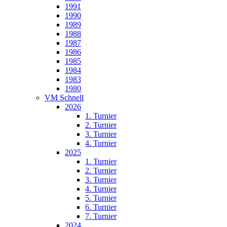
1991
1990
1989
1988
1987
1986
1985
1984
1983
1980
VM Schnell
2026
1. Turnier
2. Turnier
3. Turnier
4. Turnier
2025
1. Turnier
2. Turnier
3. Turnier
4. Turnier
5. Turnier
6. Turnier
7. Turnier
2024