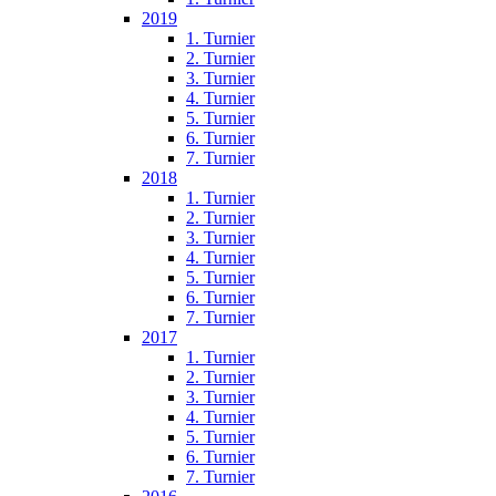
2019
1. Turnier
2. Turnier
3. Turnier
4. Turnier
5. Turnier
6. Turnier
7. Turnier
2018
1. Turnier
2. Turnier
3. Turnier
4. Turnier
5. Turnier
6. Turnier
7. Turnier
2017
1. Turnier
2. Turnier
3. Turnier
4. Turnier
5. Turnier
6. Turnier
7. Turnier