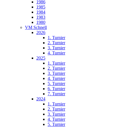
1986
1985
1984
1983
1980
VM Schnell
2026
1. Turnier
2. Turnier
3. Turnier
4. Turnier
2025
1. Turnier
2. Turnier
3. Turnier
4. Turnier
5. Turnier
6. Turnier
7. Turnier
2024
1. Turnier
2. Turnier
3. Turnier
4. Turnier
5. Turnier