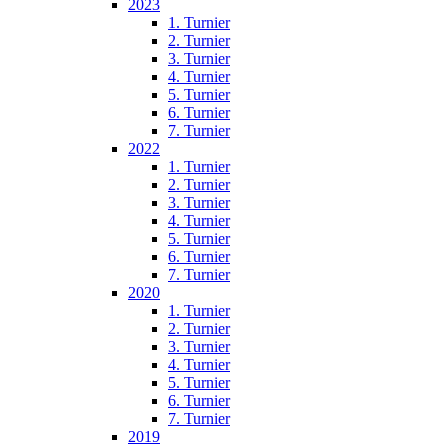
2023
1. Turnier
2. Turnier
3. Turnier
4. Turnier
5. Turnier
6. Turnier
7. Turnier
2022
1. Turnier
2. Turnier
3. Turnier
4. Turnier
5. Turnier
6. Turnier
7. Turnier
2020
1. Turnier
2. Turnier
3. Turnier
4. Turnier
5. Turnier
6. Turnier
7. Turnier
2019