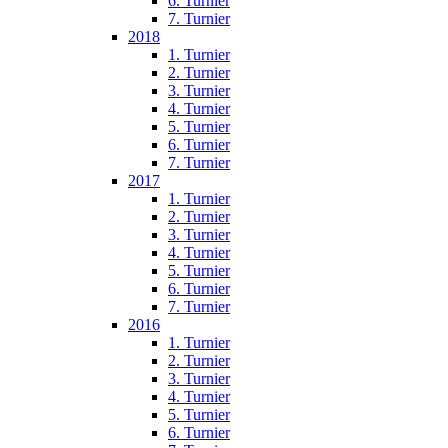
6. Turnier
7. Turnier
2018
1. Turnier
2. Turnier
3. Turnier
4. Turnier
5. Turnier
6. Turnier
7. Turnier
2017
1. Turnier
2. Turnier
3. Turnier
4. Turnier
5. Turnier
6. Turnier
7. Turnier
2016
1. Turnier
2. Turnier
3. Turnier
4. Turnier
5. Turnier
6. Turnier