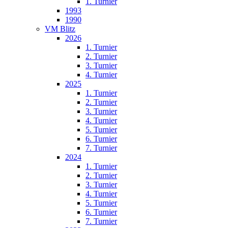
1. Turnier
1993
1990
VM Blitz
2026
1. Turnier
2. Turnier
3. Turnier
4. Turnier
2025
1. Turnier
2. Turnier
3. Turnier
4. Turnier
5. Turnier
6. Turnier
7. Turnier
2024
1. Turnier
2. Turnier
3. Turnier
4. Turnier
5. Turnier
6. Turnier
7. Turnier