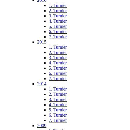
2016
1. Turnier
2. Turnier
3. Turnier
4. Turnier
5. Turnier
6. Turnier
7. Turnier
2015
1. Turnier
2. Turnier
3. Turnier
4. Turnier
5. Turnier
6. Turnier
7. Turnier
2014
1. Turnier
2. Turnier
3. Turnier
4. Turnier
5. Turnier
6. Turnier
7. Turnier
2009