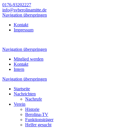
0176-93202227
info@svberolinamitte.de
Navigation überspringen
Kontakt
Impressum
Navigation überspringen
Mitglied werden
Kontakt
Intern
Navigation überspringen
Startseite
Nachrichten
Nachrufe
Verein
Historie
Berolina-TV
Funktionsträger
Helfer gesucht