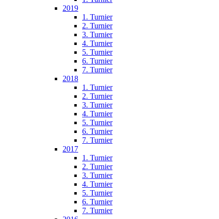
2019
1. Turnier
2. Turnier
3. Turnier
4. Turnier
5. Turnier
6. Turnier
7. Turnier
2018
1. Turnier
2. Turnier
3. Turnier
4. Turnier
5. Turnier
6. Turnier
7. Turnier
2017
1. Turnier
2. Turnier
3. Turnier
4. Turnier
5. Turnier
6. Turnier
7. Turnier