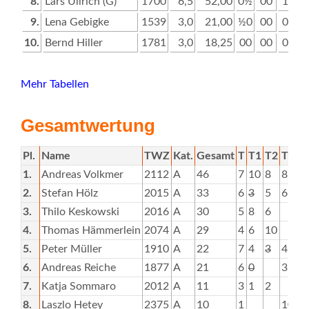
8.
Lars Ullrich (G)
1700
6,5
52,00
0½
00
10
9.
Lena Gebigke
1539
3,0
21,00
½0
00
00
10.
Bernd Hiller
1781
3,0
18,25
00
00
00
Mehr Tabellen
Gesamtwertung
Pl.
Name
TWZ
Kat.
Gesamt
T
T1
T2
T3
T
1.
Andreas Volkmer
2112
A
46
7
10
8
8
6
2.
Stefan Hölz
2015
A
33
6
3
5
6
8
3.
Thilo Keskowski
2016
A
30
5
8
6
1
4.
Thomas Hämmerlein
2074
A
29
4
6
10
5.
Peter Müller
1910
A
22
7
4
3
4
5
6.
Andreas Reiche
1877
A
21
6
0
3
4
7.
Katja Sommaro
2012
A
11
3
1
2
8.
Laszlo Hetey
2375
A
10
1
10