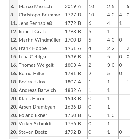
8.
Marco Miersch
2019
A
10
2
5
5
8.
Christoph Brumme
1727
B
10
4
0
4
0
11.
Jens Rennspieß
1772
B
6
4
1
12.
Robert Grätz
1798
B
5
1
12.
Martin Windmüller
1700
B
5
4
0
0
14.
Frank Hoppe
1951
A
4
2
2
2
15.
Lena Gebigke
1539
B
3
5
0
0
3
16.
Thomas Weigelt
1803
A
2
3
0
0
16.
Bernd Hiller
1781
B
2
5
0
2
18.
Boriss Itkins
1807
A
1
1
1
18.
Andreas Barwich
1832
A
1
1
20.
Klaus Harm
1548
B
0
1
20.
Arsen Drambyan
1636
B
0
1
20.
Roland Exner
1750
B
0
1
0
20.
Volker Schmidt
1766
B
0
1
20.
Steven Beetz
1792
B
0
1
0