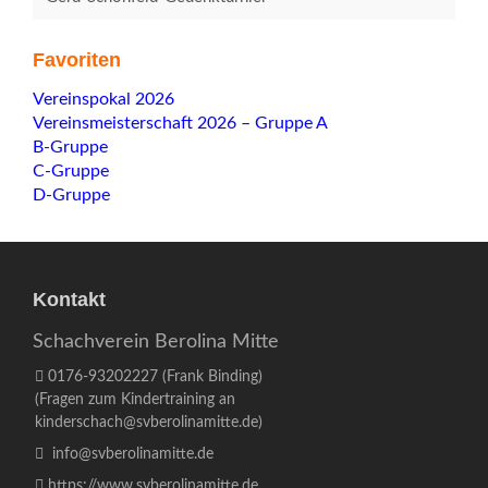
Favoriten
Navigation
Vereinspokal 2026
überspringen
Vereinsmeisterschaft 2026 – Gruppe A
B-Gruppe
C-Gruppe
D-Gruppe
Kontakt
Schachverein Berolina Mitte
0176-93202227
(Frank Binding)
(Fragen zum Kindertraining an
kinderschach@svberolinamitte.de
)
info@svberolinamitte.de
https://www.svberolinamitte.de