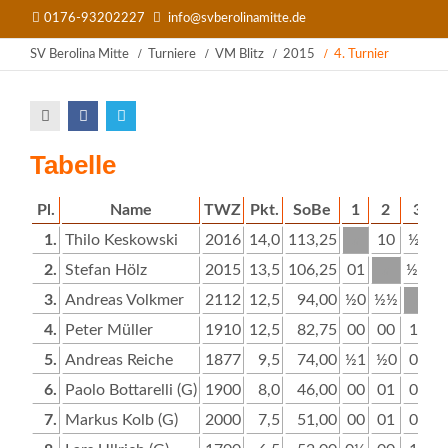
0176-93202227
info@svberolinamitte.de
SV Berolina Mitte
Turniere
VM Blitz
2015
4. Turnier
Tabelle
Pl.
Name
TWZ
Pkt.
SoBe
1
2
3
1.
Thilo Keskowski
2016
14,0
113,25
x
10
½1
2.
Stefan Hölz
2015
13,5
106,25
01
x
½½
3.
Andreas Volkmer
2112
12,5
94,00
½0
½½
x
4.
Peter Müller
1910
12,5
82,75
00
00
10
5.
Andreas Reiche
1877
9,5
74,00
½1
½0
00
6.
Paolo Bottarelli (G)
1900
8,0
46,00
00
01
00
7.
Markus Kolb (G)
2000
7,5
51,00
00
01
01