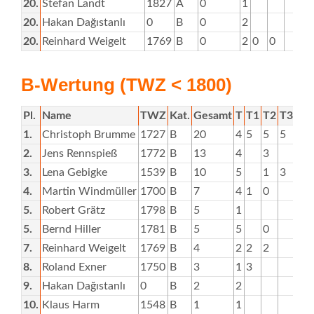
20.
Stefan Landt
1827
A
0
1
20.
Hakan Dağıstanlı
0
B
0
2
20.
Reinhard Weigelt
1769
B
0
2
0
0
B-Wertung (TWZ < 1800)
Pl.
Name
TWZ
Kat.
Gesamt
T
T1
T2
T3
T4
1.
Christoph Brumme
1727
B
20
4
5
5
5
2.
Jens Rennspieß
1772
B
13
4
3
3.
Lena Gebigke
1539
B
10
5
1
3
5
4.
Martin Windmüller
1700
B
7
4
1
0
5.
Robert Grätz
1798
B
5
1
5.
Bernd Hiller
1781
B
5
5
0
3
7.
Reinhard Weigelt
1769
B
4
2
2
2
8.
Roland Exner
1750
B
3
1
3
9.
Hakan Dağıstanlı
0
B
2
2
10.
Klaus Harm
1548
B
1
1