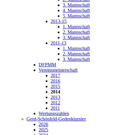
3. Mannschaft
4. Mannschaft
5. Mannschaft
2013-15
1. Mannschaft
2. Mannschaft
3. Mannschaft
2011-13
1. Mannschaft
2. Mannschaft
3. Mannschaft
DFPMM
Vereinsmeisterschaft
2017
2016
2015
2014
2013
2012
2011
Wertungszahlen
Gerd-Schönfeld-Gedenkturnier
2026
2025