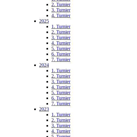
2. Turnier
3. Turnier
4. Turnier
2025
1. Turnier
2. Turnier
3. Turnier
4. Turnier
5. Turnier
6. Turnier
7. Turnier
2024
1. Turnier
2. Turnier
3. Turnier
4. Turnier
5. Turnier
6. Turnier
7. Turnier
2023
1. Turnier
2. Turnier
3. Turnier
4. Turnier
5. Turnier