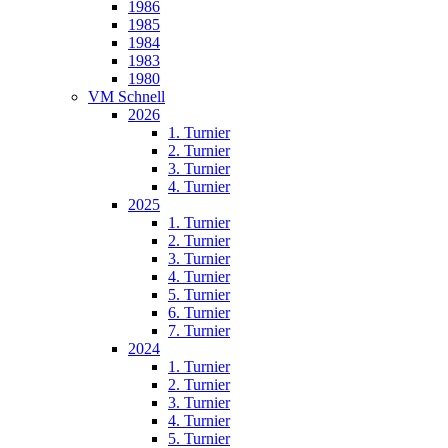
1986
1985
1984
1983
1980
VM Schnell
2026
1. Turnier
2. Turnier
3. Turnier
4. Turnier
2025
1. Turnier
2. Turnier
3. Turnier
4. Turnier
5. Turnier
6. Turnier
7. Turnier
2024
1. Turnier
2. Turnier
3. Turnier
4. Turnier
5. Turnier