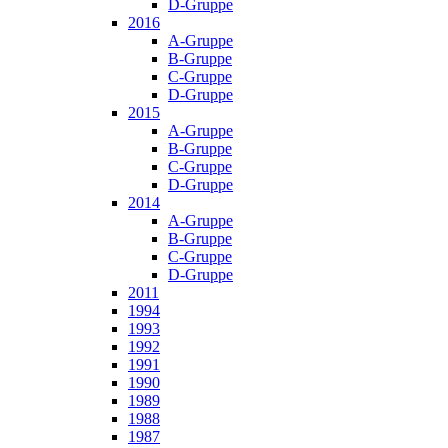
D-Gruppe
2016
A-Gruppe
B-Gruppe
C-Gruppe
D-Gruppe
2015
A-Gruppe
B-Gruppe
C-Gruppe
D-Gruppe
2014
A-Gruppe
B-Gruppe
C-Gruppe
D-Gruppe
2011
1994
1993
1992
1991
1990
1989
1988
1987