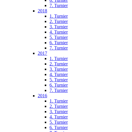
6. Turnier
7. Turnier
2018
1. Turnier
2. Turnier
3. Turnier
4. Turnier
5. Turnier
6. Turnier
7. Turnier
2017
1. Turnier
2. Turnier
3. Turnier
4. Turnier
5. Turnier
6. Turnier
7. Turnier
2016
1. Turnier
2. Turnier
3. Turnier
4. Turnier
5. Turnier
6. Turnier