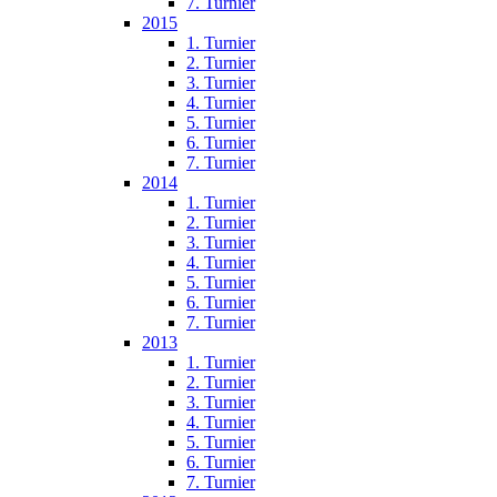
7. Turnier
2015
1. Turnier
2. Turnier
3. Turnier
4. Turnier
5. Turnier
6. Turnier
7. Turnier
2014
1. Turnier
2. Turnier
3. Turnier
4. Turnier
5. Turnier
6. Turnier
7. Turnier
2013
1. Turnier
2. Turnier
3. Turnier
4. Turnier
5. Turnier
6. Turnier
7. Turnier