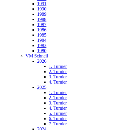
1991
1990
1989
1988
1987
1986
1985
1984
1983
1980
VM Schnell
2026
1. Turnier
2. Turnier
3. Turnier
4. Turnier
2025
1. Turnier
2. Turnier
3. Turnier
4. Turnier
5. Turnier
6. Turnier
7. Turnier
2024