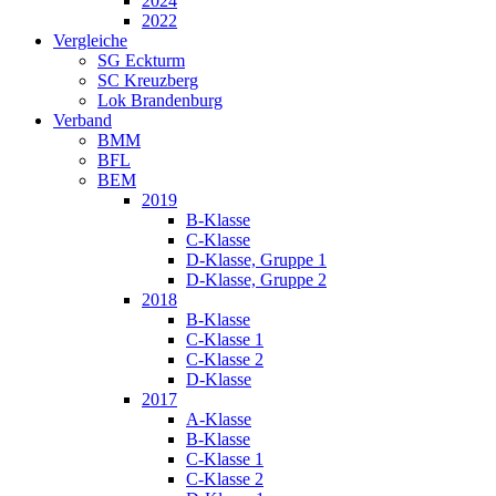
2024
2022
Vergleiche
SG Eckturm
SC Kreuzberg
Lok Brandenburg
Verband
BMM
BFL
BEM
2019
B-Klasse
C-Klasse
D-Klasse, Gruppe 1
D-Klasse, Gruppe 2
2018
B-Klasse
C-Klasse 1
C-Klasse 2
D-Klasse
2017
A-Klasse
B-Klasse
C-Klasse 1
C-Klasse 2