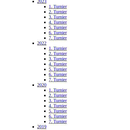
2023
1. Turnier
2. Turnier
3. Turnier
4. Turnier
5. Turnier
6. Turnier
7. Turnier
2022
1. Turnier
2. Turnier
3. Turnier
4. Turnier
5. Turnier
6. Turnier
7. Turnier
2020
1. Turnier
2. Turnier
3. Turnier
4. Turnier
5. Turnier
6. Turnier
7. Turnier
2019