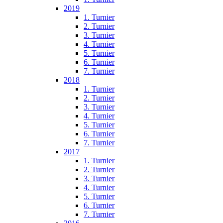
2019
1. Turnier
2. Turnier
3. Turnier
4. Turnier
5. Turnier
6. Turnier
7. Turnier
2018
1. Turnier
2. Turnier
3. Turnier
4. Turnier
5. Turnier
6. Turnier
7. Turnier
2017
1. Turnier
2. Turnier
3. Turnier
4. Turnier
5. Turnier
6. Turnier
7. Turnier