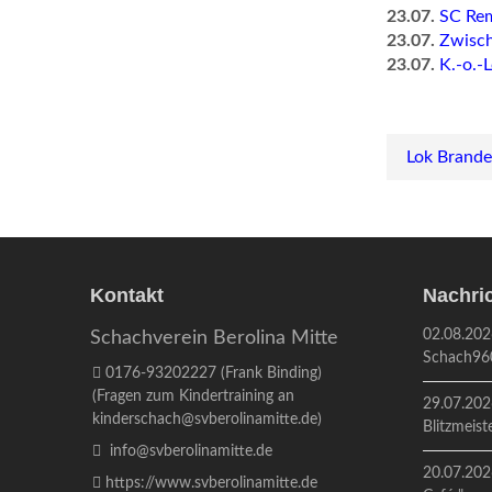
23.07.
SC Rem
23.07.
Zwisch
23.07.
K.-o.-L
Lok Brand
Kontakt
Nachri
02.08.202
Schachverein Berolina Mitte
Schach96
0176-93202227
(Frank Binding)
(Fragen zum Kindertraining an
29.07.202
kinderschach@svberolinamitte.de
)
Blitzmeist
info@svberolinamitte.de
20.07.202
https://www.svberolinamitte.de