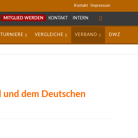
Navigation
Kontakt
Impressum
überspringen
MITGLIED WERDEN
KONTAKT
INTERN
NAVIGATION
ÜBERSPRINGEN
TURNIERE
VERGLEICHE
VERBAND
DWZ
d und dem Deutschen