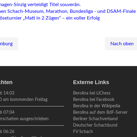
agen-Sinzig verteidigt Titel souverän.
en Schach-Museum, Marathon, Bundesliga - und DSAM-Finale
öseturnier „Matt in 2 Zügen" – ein voller Erfolg
enburg
Nach oben
chten
Externe Links
6 14:03
Berolina bei LiChess
0 am kommenden Freitag
Berolina bei Facebook
Berolina in der Wikipedia
6 07:04
Berolina auf dem BdF-Server
erschaften ausgeschrieben
Berliner Schachverband
Deutscher Schachbund
6 06:26
FV Schach