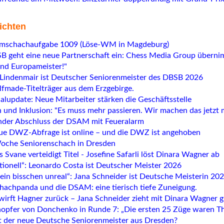
ichten
emschachaufgabe 1009 (Löse-WM in Magdeburg)
B geht eine neue Partnerschaft ein: Chess Media Group übern
ind Europameister!"
Lindenmair ist Deutscher Seniorenmeister des DBSB 2026
lfmade-Titelträger aus dem Erzgebirge.
alupdate: Neue Mitarbeiter stärken die Geschäftsstelle
 und Inklusion: "Es muss mehr passieren. Wir machen das jetzt m
der Abschluss der DSAM mit Feueralarm
ue DWZ-Abfrage ist online – und die DWZ ist angehoben
oche Seniorenschach in Dresden
 Svane verteidigt Titel - Josefine Safarli löst Dinara Wagner ab
tionell“: Leonardo Costa ist Deutscher Meister 2026
ein bisschen unreal“: Jana Schneider ist Deutsche Meisterin 20
hachpanda und die DSAM: eine tierisch tiefe Zuneigung.
wirft Hagner zurück – Jana Schneider zieht mit Dinara Wagner g
pfer von Donchenko in Runde 7: „Die ersten 25 Züge waren Th
der neue Deutsche Seniorenmeister aus Dresden?