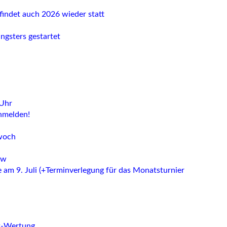
 findet auch 2026 wieder statt
gsters gestartet
 Uhr
anmelden!
twoch
ow
he am 9. Juli (+Terminverlegung für das Monatsturnier
ix-Wertung