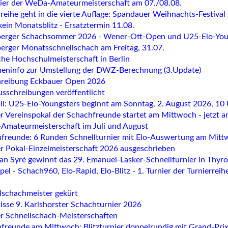
nier der WeDa-Amateurmeisterschaft am 07./08.08.
rreihe geht in die vierte Auflage: Spandauer Weihnachts-Festival
kein Monatsblitz - Ersatztermin 11.08.
erger Schachsommer 2026 - Wener-Ott-Open und U25-Elo-Youn
erger Monatsschnellschach am Freitag, 31.07.
he Hochschulmeisterschaft in Berlin
eninfo zur Umstellung der DWZ-Berechnung (3.Update)
reibung Eckbauer Open 2026
usschreibungen veröffentlicht
all: U25-Elo-Youngsters beginnt am Sonntag, 2. August 2026, 10
r Vereinspokal der Schachfreunde startet am Mittwoch - jetzt 
mateurmeisterschaft im Juli und August
freunde: 6 Runden Schnellturnier mit Elo-Auswertung am Mit
er Pokal-Einzelmeisterschaft 2026 ausgeschrieben
ian Syré gewinnt das 29. Emanuel-Lasker-Schnellturnier in Thyr
ipel - Schach960, Elo-Rapid, Elo-Blitz - 1. Turnier der Turnierrei
lschachmeister gekürt
isse 9. Karlshorster Schachturnier 2026
er Schnellschach-Meisterschaften
freunde am Mittwoch: Blitzturnier doppelrundig mit Grand-Pr