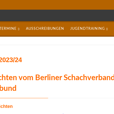
TERMINE
AUSSCHREIBUNGEN
JUGENDTRAINING
2023/24
chten vom Berliner Schachverban
hbund
ichten