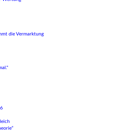
immt die Vermarktung
al."
26
leich
eorie“