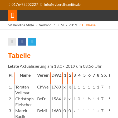
0176-93202227
info@svberolinamitte.de
SV Berolina Mitte
Verband
BEM
2019
C-Klasse
Tabelle
Letzte Aktualisierung am 13.07.2019 um 08:56 Uhr
Pl.
Name
Verein
DWZ
1
2
3
4
5
6
7
8
Sp.
Pkt.
1.
Torsten
ChWe
1760
x
½
1
1
1
1
1
1
7
6.5
Vollmar
2.
Christoph
BeFr
1564
½
x
1
0
1
½
1
1
7
5.0
Fleischer
3.
Marek
BeMi
1660
0
0
x
1
1
1
1
+
7
5.0
Racik