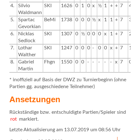
4.
Silvio
SKI
1626
0
1
0
x
½
1
+
+
7
4.5
Waldmann
5.
Spartac
BeMi
1738
0
0
0
½
x
1
1
+
7
3.5
Gevorkian
6.
Nicklas
SKI
1307
0
½
0
0
0
x
1
+
7
2.5
Sedlock
7.
Lothar
SKI
1247
0
0
0
-
0
0
x
+
7
1.0
Walther
8.
Gabriel
Fhgn
1550
0
0
-
-
-
-
-
x
7
0.0
Martin
* inoffiziell auf Basis der DWZ zu Turnierbeginn (ohne
Partien gg. ausgeschiedene Teilnehmer)
Ansetzungen
Rückständige bzw. entschuldigte Partien/Spieler sind
rot
markiert.
Letzte Aktualisierung am 13.07.2019 um 08:56 Uhr