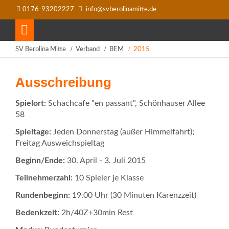
0176-93202227
info@svberolinamitte.de
SV Berolina Mitte
Verband
BEM
2015
Ausschreibung
Spielort:
Schachcafe "en passant", Schönhauser Allee
58
Spieltage:
Jeden Donnerstag (außer Himmelfahrt);
Freitag Ausweichspieltag
Beginn/Ende:
30. April - 3. Juli 2015
Teilnehmerzahl:
10 Spieler je Klasse
Rundenbeginn:
19.00 Uhr (30 Minuten Karenzzeit)
Bedenkzeit:
2h/40Z+30min Rest