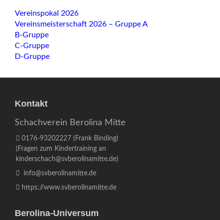
Navigation
Vereinspokal 2026
überspringen
Vereinsmeisterschaft 2026 – Gruppe A
B-Gruppe
C-Gruppe
D-Gruppe
Kontakt
Schachverein Berolina Mitte
0176-93202227
(Frank Binding)
(Fragen zum Kindertraining an
kinderschach@svberolinamitte.de
)
info@svberolinamitte.de
https://www.svberolinamitte.de
Berolina-Universum