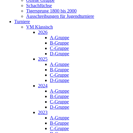
Offene Gruppe
Schachfüchse
Tigersprung 1800 bis 2000
Ausschreibungen für Jugendturniere
Turniere
VM Klassisch
2026
A-Gruppe
B-Gruppe
C-Gruppe
D-Gruppe
2025
A-Gruppe
B-Gruppe
C-Gruppe
D-Gruppe
2024
A-Gruppe
B-Gruppe
C-Gruppe
D-Gruppe
2023
A-Gruppe
B-Gruppe
C-Gruppe