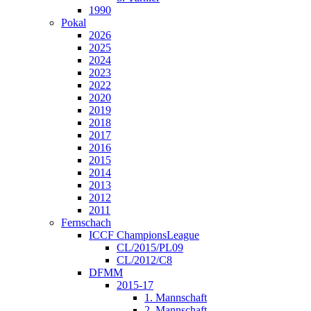
1990
Pokal
2026
2025
2024
2023
2022
2020
2019
2018
2017
2016
2015
2014
2013
2012
2011
Fernschach
ICCF ChampionsLeague
CL/2015/PL09
CL/2012/C8
DFMM
2015-17
1. Mannschaft
2. Mannschaft