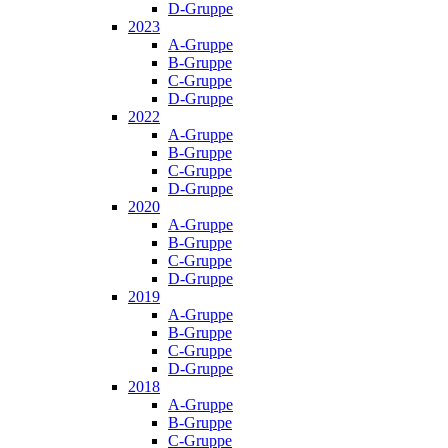
D-Gruppe
2023
A-Gruppe
B-Gruppe
C-Gruppe
D-Gruppe
2022
A-Gruppe
B-Gruppe
C-Gruppe
D-Gruppe
2020
A-Gruppe
B-Gruppe
C-Gruppe
D-Gruppe
2019
A-Gruppe
B-Gruppe
C-Gruppe
D-Gruppe
2018
A-Gruppe
B-Gruppe
C-Gruppe