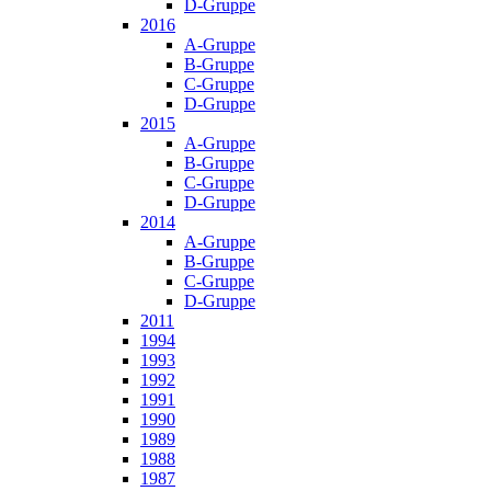
D-Gruppe
2016
A-Gruppe
B-Gruppe
C-Gruppe
D-Gruppe
2015
A-Gruppe
B-Gruppe
C-Gruppe
D-Gruppe
2014
A-Gruppe
B-Gruppe
C-Gruppe
D-Gruppe
2011
1994
1993
1992
1991
1990
1989
1988
1987