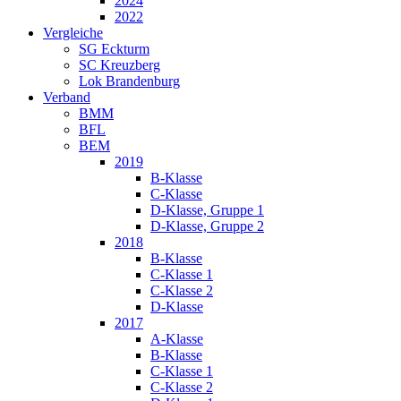
2024
2022
Vergleiche
SG Eckturm
SC Kreuzberg
Lok Brandenburg
Verband
BMM
BFL
BEM
2019
B-Klasse
C-Klasse
D-Klasse, Gruppe 1
D-Klasse, Gruppe 2
2018
B-Klasse
C-Klasse 1
C-Klasse 2
D-Klasse
2017
A-Klasse
B-Klasse
C-Klasse 1
C-Klasse 2