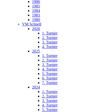
1986
1985
1984
1983
1980
VM Schnell
2026
1. Turnier
2. Turnier
3. Turnier
4. Turnier
2025
1. Turnier
2. Turnier
3. Turnier
4. Turnier
5. Turnier
6. Turnier
7. Turnier
2024
1. Turnier
2. Turnier
3. Turnier
4. Turnier
5. Turnier