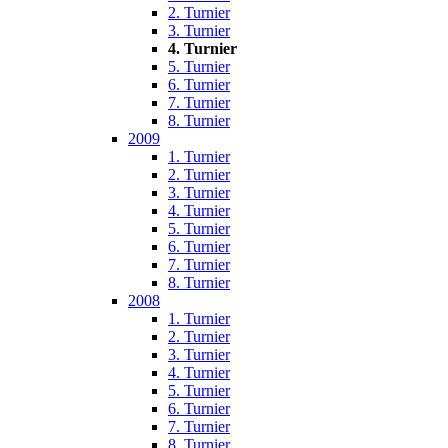
2. Turnier
3. Turnier
4. Turnier
5. Turnier
6. Turnier
7. Turnier
8. Turnier
2009
1. Turnier
2. Turnier
3. Turnier
4. Turnier
5. Turnier
6. Turnier
7. Turnier
8. Turnier
2008
1. Turnier
2. Turnier
3. Turnier
4. Turnier
5. Turnier
6. Turnier
7. Turnier
8. Turnier