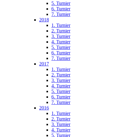
5. Turnier
6. Turnier
7. Turnier
2018
1. Turnier
2. Turnier
3. Turnier
4. Turnier
5. Turnier
6. Turnier
7. Turnier
2017
1. Turnier
2. Turnier
3. Turnier
4. Turnier
5. Turnier
6. Turnier
7. Turnier
2016
1. Turnier
2. Turnier
3. Turnier
4. Turnier
5. Turnier