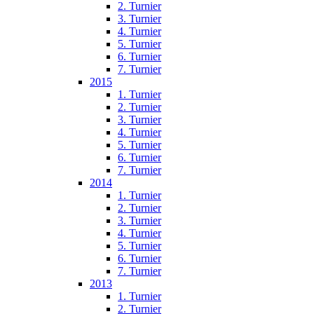
2. Turnier
3. Turnier
4. Turnier
5. Turnier
6. Turnier
7. Turnier
2015
1. Turnier
2. Turnier
3. Turnier
4. Turnier
5. Turnier
6. Turnier
7. Turnier
2014
1. Turnier
2. Turnier
3. Turnier
4. Turnier
5. Turnier
6. Turnier
7. Turnier
2013
1. Turnier
2. Turnier