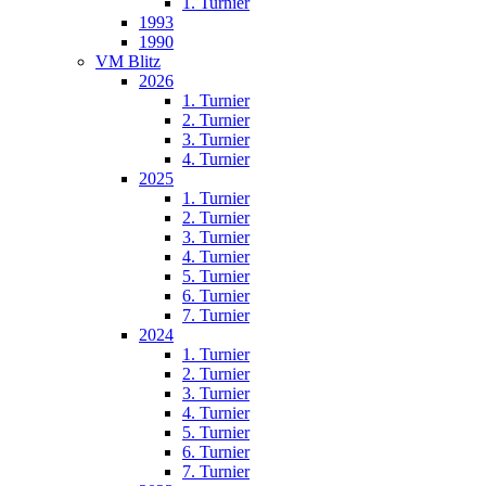
1. Turnier
1993
1990
VM Blitz
2026
1. Turnier
2. Turnier
3. Turnier
4. Turnier
2025
1. Turnier
2. Turnier
3. Turnier
4. Turnier
5. Turnier
6. Turnier
7. Turnier
2024
1. Turnier
2. Turnier
3. Turnier
4. Turnier
5. Turnier
6. Turnier
7. Turnier