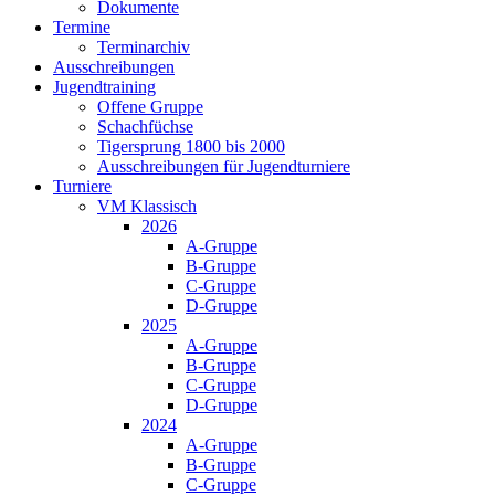
Dokumente
Termine
Terminarchiv
Ausschreibungen
Jugendtraining
Offene Gruppe
Schachfüchse
Tigersprung 1800 bis 2000
Ausschreibungen für Jugendturniere
Turniere
VM Klassisch
2026
A-Gruppe
B-Gruppe
C-Gruppe
D-Gruppe
2025
A-Gruppe
B-Gruppe
C-Gruppe
D-Gruppe
2024
A-Gruppe
B-Gruppe
C-Gruppe