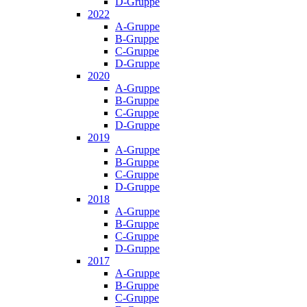
D-Gruppe
2022
A-Gruppe
B-Gruppe
C-Gruppe
D-Gruppe
2020
A-Gruppe
B-Gruppe
C-Gruppe
D-Gruppe
2019
A-Gruppe
B-Gruppe
C-Gruppe
D-Gruppe
2018
A-Gruppe
B-Gruppe
C-Gruppe
D-Gruppe
2017
A-Gruppe
B-Gruppe
C-Gruppe