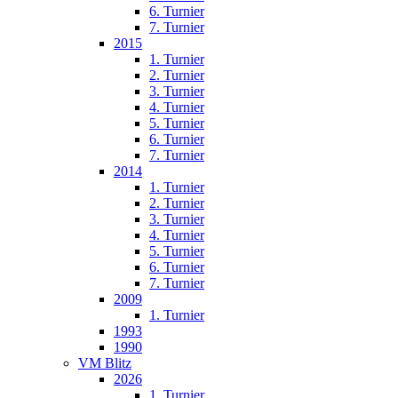
6. Turnier
7. Turnier
2015
1. Turnier
2. Turnier
3. Turnier
4. Turnier
5. Turnier
6. Turnier
7. Turnier
2014
1. Turnier
2. Turnier
3. Turnier
4. Turnier
5. Turnier
6. Turnier
7. Turnier
2009
1. Turnier
1993
1990
VM Blitz
2026
1. Turnier