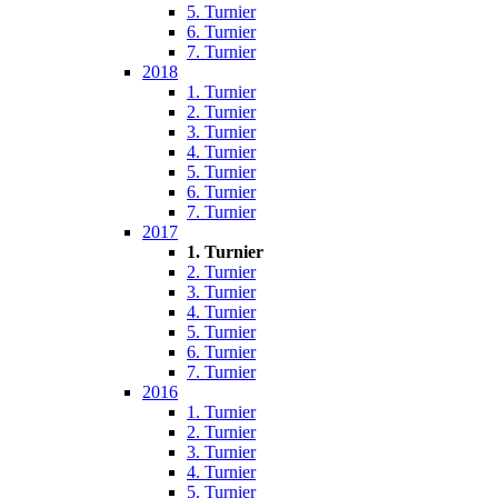
5. Turnier
6. Turnier
7. Turnier
2018
1. Turnier
2. Turnier
3. Turnier
4. Turnier
5. Turnier
6. Turnier
7. Turnier
2017
1. Turnier
2. Turnier
3. Turnier
4. Turnier
5. Turnier
6. Turnier
7. Turnier
2016
1. Turnier
2. Turnier
3. Turnier
4. Turnier
5. Turnier