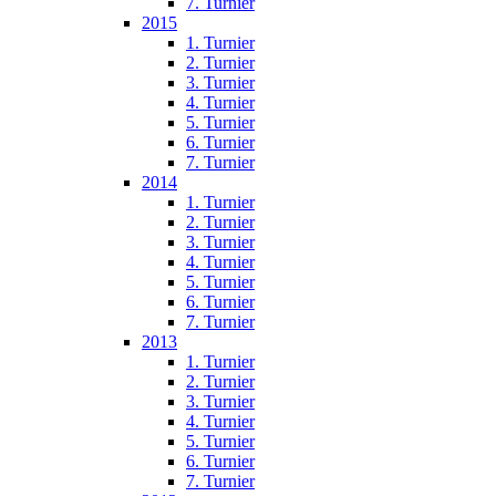
7. Turnier
2015
1. Turnier
2. Turnier
3. Turnier
4. Turnier
5. Turnier
6. Turnier
7. Turnier
2014
1. Turnier
2. Turnier
3. Turnier
4. Turnier
5. Turnier
6. Turnier
7. Turnier
2013
1. Turnier
2. Turnier
3. Turnier
4. Turnier
5. Turnier
6. Turnier
7. Turnier