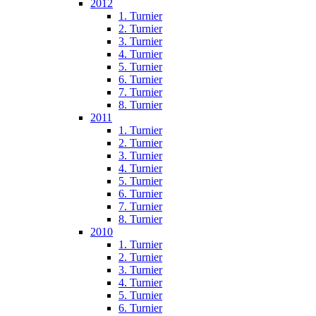
2012
1. Turnier
2. Turnier
3. Turnier
4. Turnier
5. Turnier
6. Turnier
7. Turnier
8. Turnier
2011
1. Turnier
2. Turnier
3. Turnier
4. Turnier
5. Turnier
6. Turnier
7. Turnier
8. Turnier
2010
1. Turnier
2. Turnier
3. Turnier
4. Turnier
5. Turnier
6. Turnier