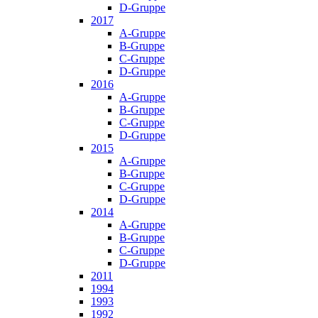
D-Gruppe
2017
A-Gruppe
B-Gruppe
C-Gruppe
D-Gruppe
2016
A-Gruppe
B-Gruppe
C-Gruppe
D-Gruppe
2015
A-Gruppe
B-Gruppe
C-Gruppe
D-Gruppe
2014
A-Gruppe
B-Gruppe
C-Gruppe
D-Gruppe
2011
1994
1993
1992