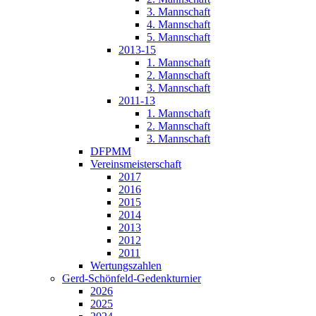
3. Mannschaft
4. Mannschaft
5. Mannschaft
2013-15
1. Mannschaft
2. Mannschaft
3. Mannschaft
2011-13
1. Mannschaft
2. Mannschaft
3. Mannschaft
DFPMM
Vereinsmeisterschaft
2017
2016
2015
2014
2013
2012
2011
Wertungszahlen
Gerd-Schönfeld-Gedenkturnier
2026
2025