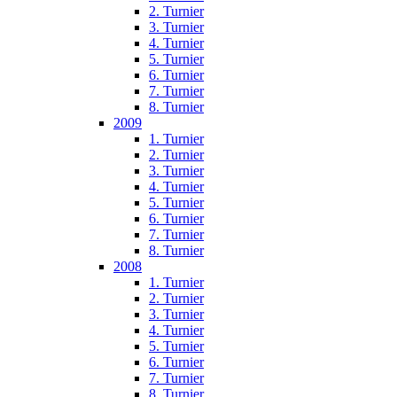
2. Turnier
3. Turnier
4. Turnier
5. Turnier
6. Turnier
7. Turnier
8. Turnier
2009
1. Turnier
2. Turnier
3. Turnier
4. Turnier
5. Turnier
6. Turnier
7. Turnier
8. Turnier
2008
1. Turnier
2. Turnier
3. Turnier
4. Turnier
5. Turnier
6. Turnier
7. Turnier
8. Turnier