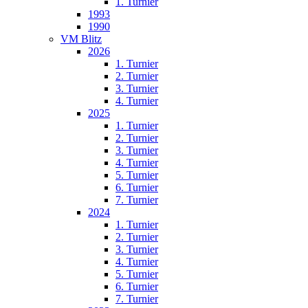
1. Turnier
1993
1990
VM Blitz
2026
1. Turnier
2. Turnier
3. Turnier
4. Turnier
2025
1. Turnier
2. Turnier
3. Turnier
4. Turnier
5. Turnier
6. Turnier
7. Turnier
2024
1. Turnier
2. Turnier
3. Turnier
4. Turnier
5. Turnier
6. Turnier
7. Turnier