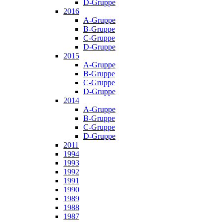
D-Gruppe
2016
A-Gruppe
B-Gruppe
C-Gruppe
D-Gruppe
2015
A-Gruppe
B-Gruppe
C-Gruppe
D-Gruppe
2014
A-Gruppe
B-Gruppe
C-Gruppe
D-Gruppe
2011
1994
1993
1992
1991
1990
1989
1988
1987