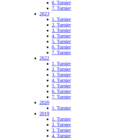
6. Turnier
7. Turnier
2023
1. Turnier
2. Turnier
3. Turnier
4. Turnier
5. Turnier
6. Turnier
7. Turnier
2022
1. Turnier
2. Turnier
3. Turnier
4. Turnier
5. Turnier
6. Turnier
7. Turnier
2020
1. Turnier
2019
1. Turnier
2. Turnier
3. Turnier
4. Turnier