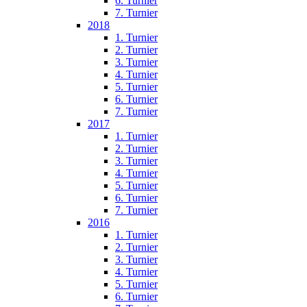
6. Turnier
7. Turnier
2018
1. Turnier
2. Turnier
3. Turnier
4. Turnier
5. Turnier
6. Turnier
7. Turnier
2017
1. Turnier
2. Turnier
3. Turnier
4. Turnier
5. Turnier
6. Turnier
7. Turnier
2016
1. Turnier
2. Turnier
3. Turnier
4. Turnier
5. Turnier
6. Turnier