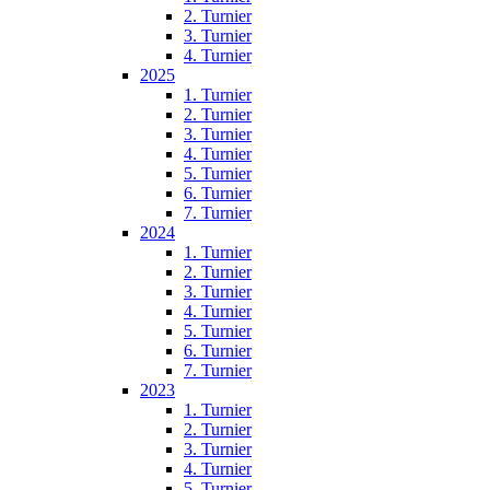
2. Turnier
3. Turnier
4. Turnier
2025
1. Turnier
2. Turnier
3. Turnier
4. Turnier
5. Turnier
6. Turnier
7. Turnier
2024
1. Turnier
2. Turnier
3. Turnier
4. Turnier
5. Turnier
6. Turnier
7. Turnier
2023
1. Turnier
2. Turnier
3. Turnier
4. Turnier
5. Turnier