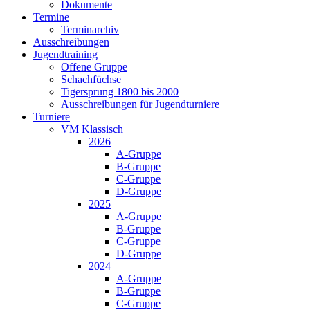
Dokumente
Termine
Terminarchiv
Ausschreibungen
Jugendtraining
Offene Gruppe
Schachfüchse
Tigersprung 1800 bis 2000
Ausschreibungen für Jugendturniere
Turniere
VM Klassisch
2026
A-Gruppe
B-Gruppe
C-Gruppe
D-Gruppe
2025
A-Gruppe
B-Gruppe
C-Gruppe
D-Gruppe
2024
A-Gruppe
B-Gruppe
C-Gruppe