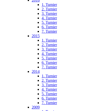
2016
1. Turnier
2. Turnier
3. Turnier
4. Turnier
5. Turnier
6. Turnier
7. Turnier
2015
1. Turnier
2. Turnier
3. Turnier
4. Turnier
5. Turnier
6. Turnier
7. Turnier
2014
1. Turnier
2. Turnier
3. Turnier
4. Turnier
5. Turnier
6. Turnier
7. Turnier
2009