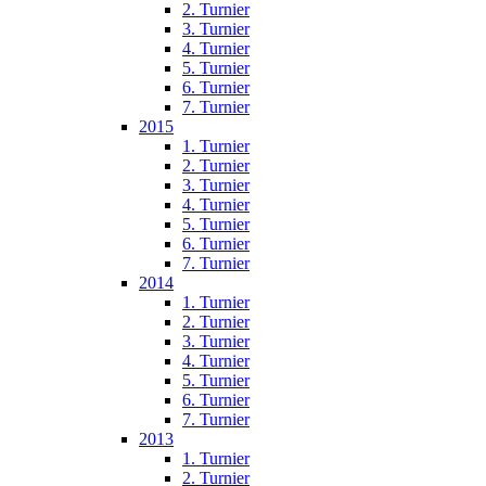
2. Turnier
3. Turnier
4. Turnier
5. Turnier
6. Turnier
7. Turnier
2015
1. Turnier
2. Turnier
3. Turnier
4. Turnier
5. Turnier
6. Turnier
7. Turnier
2014
1. Turnier
2. Turnier
3. Turnier
4. Turnier
5. Turnier
6. Turnier
7. Turnier
2013
1. Turnier
2. Turnier