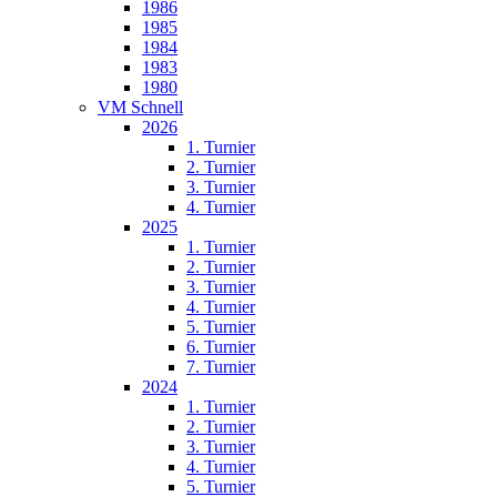
1986
1985
1984
1983
1980
VM Schnell
2026
1. Turnier
2. Turnier
3. Turnier
4. Turnier
2025
1. Turnier
2. Turnier
3. Turnier
4. Turnier
5. Turnier
6. Turnier
7. Turnier
2024
1. Turnier
2. Turnier
3. Turnier
4. Turnier
5. Turnier