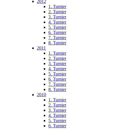
2012
1. Turnier
2. Turnier
3. Turnier
4. Turnier
5. Turnier
6. Turnier
7. Turnier
8. Turnier
2011
1. Turnier
2. Turnier
3. Turnier
4. Turnier
5. Turnier
6. Turnier
7. Turnier
8. Turnier
2010
1. Turnier
2. Turnier
3. Turnier
4. Turnier
5. Turnier
6. Turnier