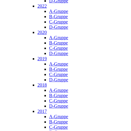
D-Gruppe
2022
A-Gruppe
B-Gruppe
C-Gruppe
D-Gruppe
2020
A-Gruppe
B-Gruppe
C-Gruppe
D-Gruppe
2019
A-Gruppe
B-Gruppe
C-Gruppe
D-Gruppe
2018
A-Gruppe
B-Gruppe
C-Gruppe
D-Gruppe
2017
A-Gruppe
B-Gruppe
C-Gruppe