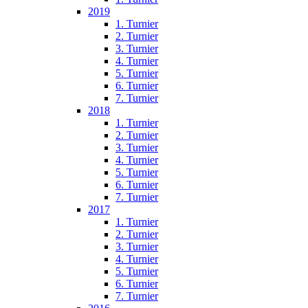
2019
1. Turnier
2. Turnier
3. Turnier
4. Turnier
5. Turnier
6. Turnier
7. Turnier
2018
1. Turnier
2. Turnier
3. Turnier
4. Turnier
5. Turnier
6. Turnier
7. Turnier
2017
1. Turnier
2. Turnier
3. Turnier
4. Turnier
5. Turnier
6. Turnier
7. Turnier