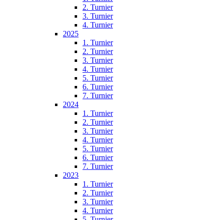
2. Turnier
3. Turnier
4. Turnier
2025
1. Turnier
2. Turnier
3. Turnier
4. Turnier
5. Turnier
6. Turnier
7. Turnier
2024
1. Turnier
2. Turnier
3. Turnier
4. Turnier
5. Turnier
6. Turnier
7. Turnier
2023
1. Turnier
2. Turnier
3. Turnier
4. Turnier
5. Turnier