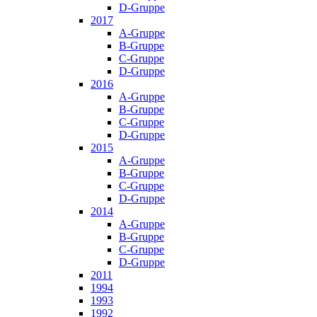
D-Gruppe
2017
A-Gruppe
B-Gruppe
C-Gruppe
D-Gruppe
2016
A-Gruppe
B-Gruppe
C-Gruppe
D-Gruppe
2015
A-Gruppe
B-Gruppe
C-Gruppe
D-Gruppe
2014
A-Gruppe
B-Gruppe
C-Gruppe
D-Gruppe
2011
1994
1993
1992