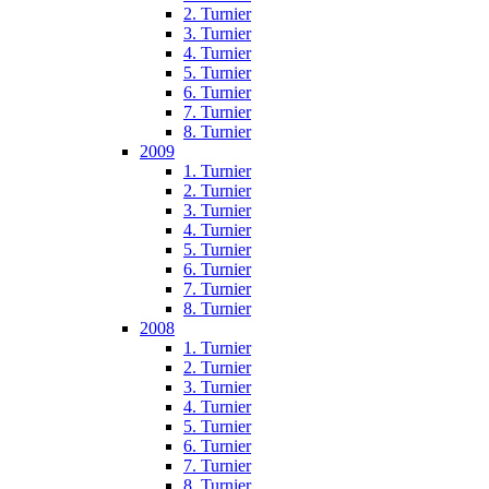
2. Turnier
3. Turnier
4. Turnier
5. Turnier
6. Turnier
7. Turnier
8. Turnier
2009
1. Turnier
2. Turnier
3. Turnier
4. Turnier
5. Turnier
6. Turnier
7. Turnier
8. Turnier
2008
1. Turnier
2. Turnier
3. Turnier
4. Turnier
5. Turnier
6. Turnier
7. Turnier
8. Turnier