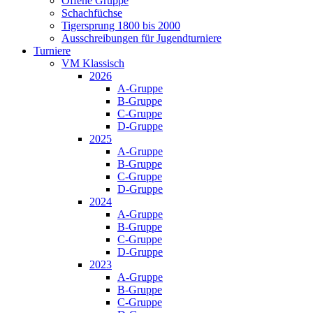
Offene Gruppe
Schachfüchse
Tigersprung 1800 bis 2000
Ausschreibungen für Jugendturniere
Turniere
VM Klassisch
2026
A-Gruppe
B-Gruppe
C-Gruppe
D-Gruppe
2025
A-Gruppe
B-Gruppe
C-Gruppe
D-Gruppe
2024
A-Gruppe
B-Gruppe
C-Gruppe
D-Gruppe
2023
A-Gruppe
B-Gruppe
C-Gruppe