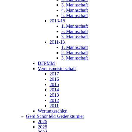
3. Mannschaft
4. Mannschaft
5. Mannschaft
2013-15
1. Mannschaft
2. Mannschaft
3. Mannschaft
2011-13
1. Mannschaft
2. Mannschaft
3. Mannschaft
DFPMM
Vereinsmeisterschaft
2017
2016
2015
2014
2013
2012
2011
Wertungszahlen
Gerd-Schönfeld-Gedenkturnier
2026
2025