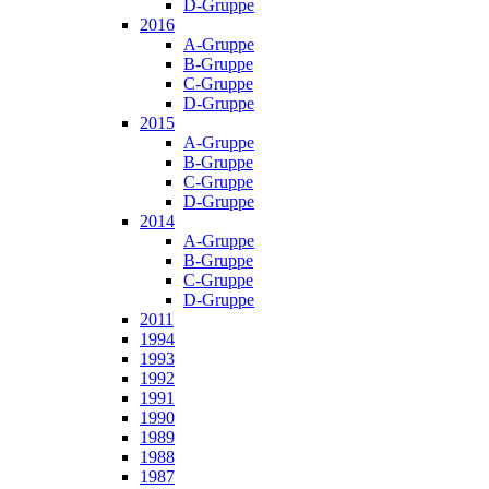
D-Gruppe
2016
A-Gruppe
B-Gruppe
C-Gruppe
D-Gruppe
2015
A-Gruppe
B-Gruppe
C-Gruppe
D-Gruppe
2014
A-Gruppe
B-Gruppe
C-Gruppe
D-Gruppe
2011
1994
1993
1992
1991
1990
1989
1988
1987