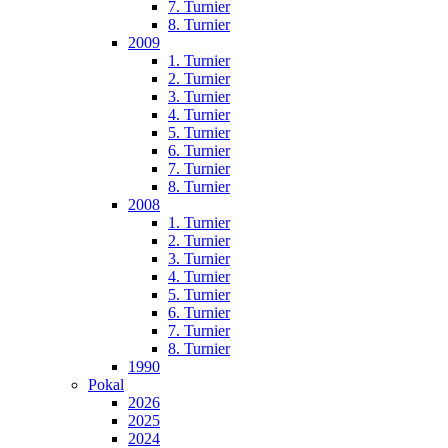
7. Turnier
8. Turnier
2009
1. Turnier
2. Turnier
3. Turnier
4. Turnier
5. Turnier
6. Turnier
7. Turnier
8. Turnier
2008
1. Turnier
2. Turnier
3. Turnier
4. Turnier
5. Turnier
6. Turnier
7. Turnier
8. Turnier
1990
Pokal
2026
2025
2024