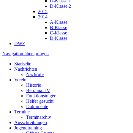
D-Klasse 1
D-Klasse 2
2015
2014
A-Klasse
B-Klasse
C-Klasse
D-Klasse
DWZ
Navigation überspringen
Startseite
Nachrichten
Nachrufe
Verein
Historie
Berolina-TV
Funktionsträger
Helfer gesucht
Dokumente
Termine
Terminarchiv
Ausschreibungen
Jugendtraining