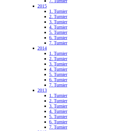
7. Turnier
2015
1. Turnier
2. Turnier
3. Turnier
4. Turnier
5. Turnier
6. Turnier
7. Turnier
2014
1. Turnier
2. Turnier
3. Turnier
4. Turnier
5. Turnier
6. Turnier
7. Turnier
2013
1. Turnier
2. Turnier
3. Turnier
4. Turnier
5. Turnier
6. Turnier
7. Turnier