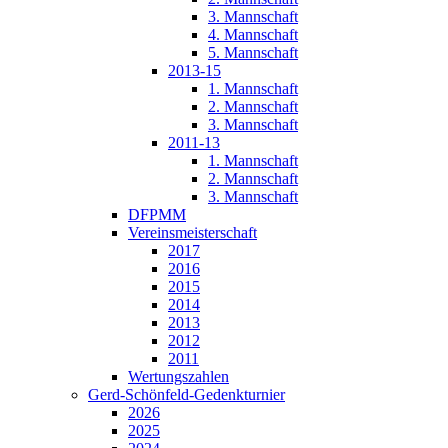
3. Mannschaft
4. Mannschaft
5. Mannschaft
2013-15
1. Mannschaft
2. Mannschaft
3. Mannschaft
2011-13
1. Mannschaft
2. Mannschaft
3. Mannschaft
DFPMM
Vereinsmeisterschaft
2017
2016
2015
2014
2013
2012
2011
Wertungszahlen
Gerd-Schönfeld-Gedenkturnier
2026
2025