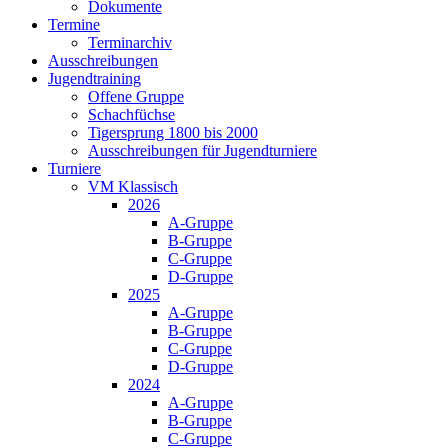
Dokumente
Termine
Terminarchiv
Ausschreibungen
Jugendtraining
Offene Gruppe
Schachfüchse
Tigersprung 1800 bis 2000
Ausschreibungen für Jugendturniere
Turniere
VM Klassisch
2026
A-Gruppe
B-Gruppe
C-Gruppe
D-Gruppe
2025
A-Gruppe
B-Gruppe
C-Gruppe
D-Gruppe
2024
A-Gruppe
B-Gruppe
C-Gruppe