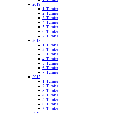
2019
1. Turnier
2. Turnier
3. Turnier
4. Turnier
5. Turnier
6. Turnier
7. Turnier
2018
1. Turnier
2. Turnier
3. Turnier
4. Turnier
5. Turnier
6. Turnier
7. Turnier
2017
1. Turnier
2. Turnier
3. Turnier
4. Turnier
5. Turnier
6. Turnier
7. Turnier