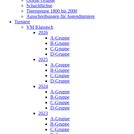
Offene Gruppe
Schachfüchse
Tigersprung 1800 bis 2000
Ausschreibungen für Jugendturniere
Turniere
VM Klassisch
2026
A-Gruppe
B-Gruppe
C-Gruppe
D-Gruppe
2025
A-Gruppe
B-Gruppe
C-Gruppe
D-Gruppe
2024
A-Gruppe
B-Gruppe
C-Gruppe
D-Gruppe
2023
A-Gruppe
B-Gruppe
C-Gruppe