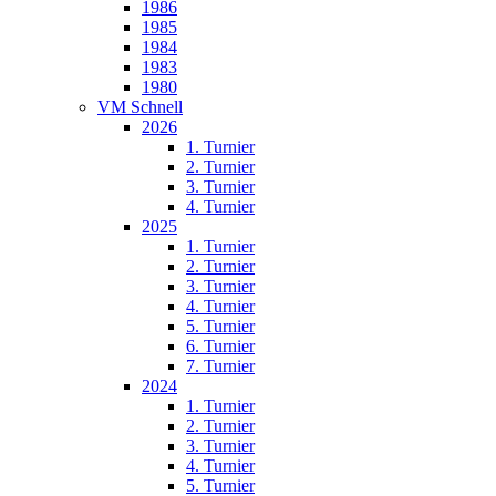
1986
1985
1984
1983
1980
VM Schnell
2026
1. Turnier
2. Turnier
3. Turnier
4. Turnier
2025
1. Turnier
2. Turnier
3. Turnier
4. Turnier
5. Turnier
6. Turnier
7. Turnier
2024
1. Turnier
2. Turnier
3. Turnier
4. Turnier
5. Turnier