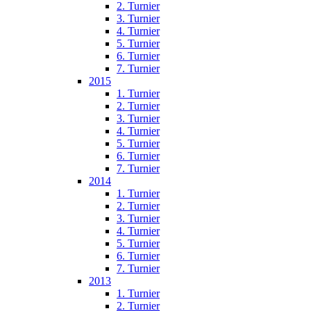
2. Turnier
3. Turnier
4. Turnier
5. Turnier
6. Turnier
7. Turnier
2015
1. Turnier
2. Turnier
3. Turnier
4. Turnier
5. Turnier
6. Turnier
7. Turnier
2014
1. Turnier
2. Turnier
3. Turnier
4. Turnier
5. Turnier
6. Turnier
7. Turnier
2013
1. Turnier
2. Turnier