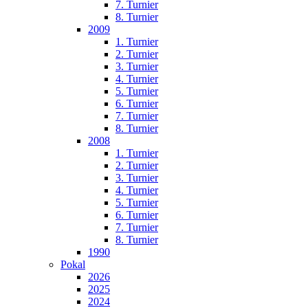
7. Turnier
8. Turnier
2009
1. Turnier
2. Turnier
3. Turnier
4. Turnier
5. Turnier
6. Turnier
7. Turnier
8. Turnier
2008
1. Turnier
2. Turnier
3. Turnier
4. Turnier
5. Turnier
6. Turnier
7. Turnier
8. Turnier
1990
Pokal
2026
2025
2024