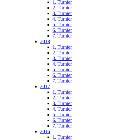
1. Turnier
2. Turnier
3. Turnier
4. Turnier
5. Turnier
6. Turnier
7. Turnier
2018
1. Turnier
2. Turnier
3. Turnier
4. Turnier
5. Turnier
6. Turnier
7. Turnier
2017
1. Turnier
2. Turnier
3. Turnier
4. Turnier
5. Turnier
6. Turnier
7. Turnier
2016
1. Turnier