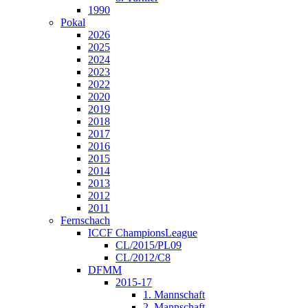
1990
Pokal
2026
2025
2024
2023
2022
2020
2019
2018
2017
2016
2015
2014
2013
2012
2011
Fernschach
ICCF ChampionsLeague
CL/2015/PL09
CL/2012/C8
DFMM
2015-17
1. Mannschaft
2. Mannschaft