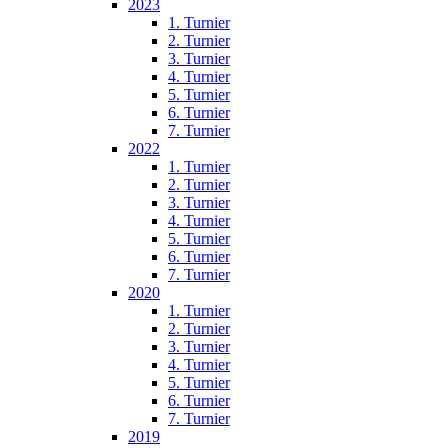
2023
1. Turnier
2. Turnier
3. Turnier
4. Turnier
5. Turnier
6. Turnier
7. Turnier
2022
1. Turnier
2. Turnier
3. Turnier
4. Turnier
5. Turnier
6. Turnier
7. Turnier
2020
1. Turnier
2. Turnier
3. Turnier
4. Turnier
5. Turnier
6. Turnier
7. Turnier
2019