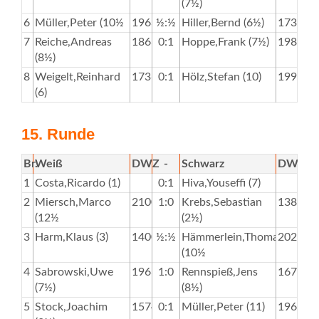
(7½)
6
Müller,Peter (10½
1963
½:½
Hiller,Bernd (6½)
1737
7
Reiche,Andreas
1863
0:1
Hoppe,Frank (7½)
1984
(8½)
8
Weigelt,Reinhard
1736
0:1
Hölz,Stefan (10)
1995
(6)
15. Runde
Br.
Weiß
DWZ
-
Schwarz
DWZ
1
Costa,Ricardo (1)
0:1
Hiva,Youseffi (7)
2
Miersch,Marco
2100
1:0
Krebs,Sebastian
1382
(12½
(2½)
3
Harm,Klaus (3)
1400
½:½
Hämmerlein,Thomas
2028
(10½
4
Sabrowski,Uwe
1963
1:0
Rennspieß,Jens
1675
(7½)
(8½)
5
Stock,Joachim
1574
0:1
Müller,Peter (11)
1963