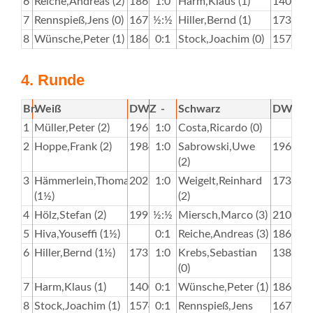
6
Reiche,Andreas (2)
1863
1:0
Harm,Klaus (1)
1400
7
Rennspieß,Jens (0)
1675
½:½
Hiller,Bernd (1)
1737
8
Wünsche,Peter (1)
1866
0:1
Stock,Joachim (0)
1574
4. Runde
Br.
Weiß
DWZ
-
Schwarz
DWZ
1
Müller,Peter (2)
1963
1:0
Costa,Ricardo (0)
2
Hoppe,Frank (2)
1984
1:0
Sabrowski,Uwe
1963
(2)
3
Hämmerlein,Thomas
2028
1:0
Weigelt,Reinhard
1736
(1½)
(2)
4
Hölz,Stefan (2)
1995
½:½
Miersch,Marco (3)
2100
5
Hiva,Youseffi (1½)
0:1
Reiche,Andreas (3)
1863
6
Hiller,Bernd (1½)
1737
1:0
Krebs,Sebastian
1382
(0)
7
Harm,Klaus (1)
1400
0:1
Wünsche,Peter (1)
1866
8
Stock,Joachim (1)
1574
0:1
Rennspieß,Jens
1675