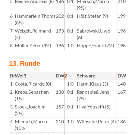
5
Reiche,Andreas (8)
1863
0:1
Miersch,Marco
2100
(9½)
6
Hämmerlein,Thomas
2028
0:1
Hölz,Stefan (9)
1995
(8½)
7
Weigelt,Reinhard
1736
0:1
Sabrowski,Uwe
1963
(5)
(6)
8
Müller,Peter (8½)
1963
1:0
Hoppe,Frank (7½)
1984
13. Runde
Br.
Weiß
DWZ
-
Schwarz
DWZ
1
Costa,Ricardo (0)
1:0
Harm,Klaus (3)
1400
2
Krebs,Sebastian
1382
0:1
Rennspieß,Jens
1675
(1½)
(7½)
3
Stock,Joachim
1574
0:1
Hiva,Youseffi (5)
(2½)
4
Miersch,Marco
2100
1:0
Wünsche,Peter (4)
1866
(10½