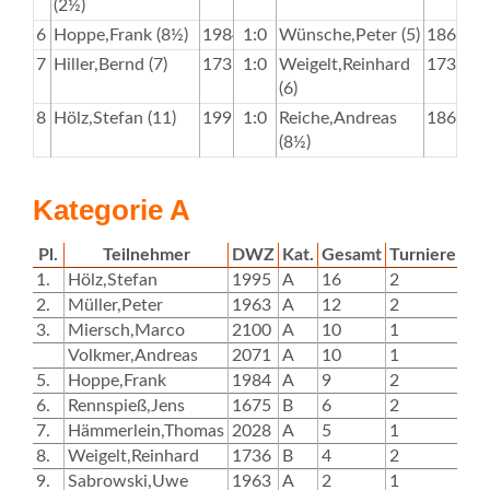
(2½)
6
Hoppe,Frank (8½)
1984
1:0
Wünsche,Peter (5)
1866
7
Hiller,Bernd (7)
1737
1:0
Weigelt,Reinhard
1736
(6)
8
Hölz,Stefan (11)
1995
1:0
Reiche,Andreas
1863
(8½)
Kategorie A
Pl.
Teilnehmer
DWZ
Kat.
Gesamt
Turniere
T1
1.
Hölz,Stefan
1995
A
16
2
8
2.
Müller,Peter
1963
A
12
2
6
3.
Miersch,Marco
2100
A
10
1
Volkmer,Andreas
2071
A
10
1
10
5.
Hoppe,Frank
1984
A
9
2
5
6.
Rennspieß,Jens
1675
B
6
2
3
7.
Hämmerlein,Thomas
2028
A
5
1
8.
Weigelt,Reinhard
1736
B
4
2
4
9.
Sabrowski,Uwe
1963
A
2
1