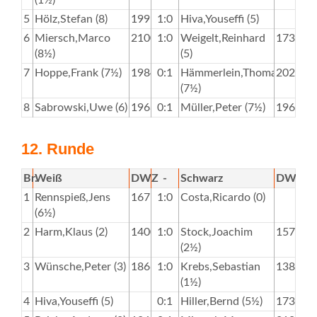
(1½)
5
Hölz,Stefan (8)
1995
1:0
Hiva,Youseffi (5)
6
Miersch,Marco
2100
1:0
Weigelt,Reinhard
1736
(8½)
(5)
7
Hoppe,Frank (7½)
1984
0:1
Hämmerlein,Thomas
2028
(7½)
8
Sabrowski,Uwe (6)
1963
0:1
Müller,Peter (7½)
1963
12. Runde
Br.
Weiß
DWZ
-
Schwarz
DWZ
1
Rennspieß,Jens
1675
1:0
Costa,Ricardo (0)
(6½)
2
Harm,Klaus (2)
1400
1:0
Stock,Joachim
1574
(2½)
3
Wünsche,Peter (3)
1866
1:0
Krebs,Sebastian
1382
(1½)
4
Hiva,Youseffi (5)
0:1
Hiller,Bernd (5½)
1737