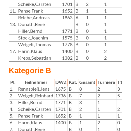
Scheike,Carsten
1701
B
2
1
2
11.
Panse,Frank
1652
B
1
1
1
Reiche,Andreas
1863
A
1
1
13.
Donath,René
B
0
1
0
Hiller,Bernd
1771
B
0
1
Stock,Joachim
1575
B
0
1
Weigelt,Thomas
1778
B
0
1
0
17.
Harm,Klaus
1400
B
0
2
0
Krebs,Sebastian
1382
B
0
2
0
Kategorie B
Pl.
Teilnehmer
DWZ
Kat.
Gesamt
Turniere
T1
T2
1.
Rennspieß,Jens
1675
B
8
2
3
5
2.
Weigelt,Reinhard
1736
B
7
2
5
2
3.
Hiller,Bernd
1771
B
3
1
3
4.
Scheike,Carsten
1701
B
2
1
2
5.
Panse,Frank
1652
B
1
1
1
6.
Harm,Klaus
1400
B
1
2
0
1
7.
Donath,René
B
0
1
0