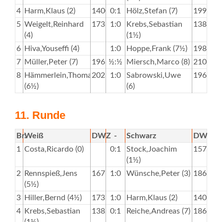
4
Harm,Klaus (2)
1400
0:1
Hölz,Stefan (7)
1995
5
Weigelt,Reinhard
1736
1:0
Krebs,Sebastian
1382
(4)
(1½)
6
Hiva,Youseffi (4)
1:0
Hoppe,Frank (7½)
1984
7
Müller,Peter (7)
1963
½:½
Miersch,Marco (8)
2100
8
Hämmerlein,Thomas
2028
1:0
Sabrowski,Uwe
1963
(6½)
(6)
11. Runde
Br.
Weiß
DWZ
-
Schwarz
DWZ
1
Costa,Ricardo (0)
0:1
Stock,Joachim
1574
(1½)
2
Rennspieß,Jens
1675
1:0
Wünsche,Peter (3)
1866
(5½)
3
Hiller,Bernd (4½)
1737
1:0
Harm,Klaus (2)
1400
4
Krebs,Sebastian
1382
0:1
Reiche,Andreas (7)
1863