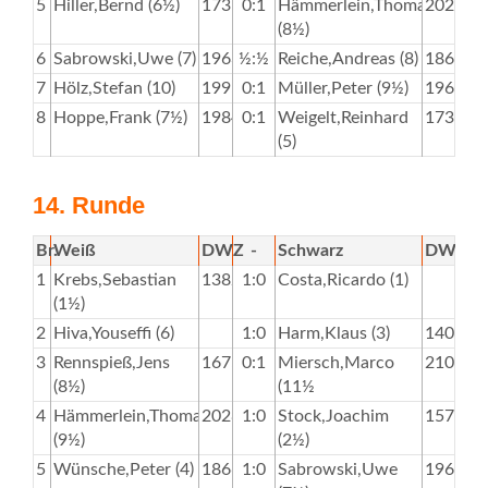
5
Hiller,Bernd (6½)
1737
0:1
Hämmerlein,Thomas
2028
(8½)
6
Sabrowski,Uwe (7)
1963
½:½
Reiche,Andreas (8)
1863
7
Hölz,Stefan (10)
1995
0:1
Müller,Peter (9½)
1963
8
Hoppe,Frank (7½)
1984
0:1
Weigelt,Reinhard
1736
(5)
14. Runde
Br.
Weiß
DWZ
-
Schwarz
DWZ
1
Krebs,Sebastian
1382
1:0
Costa,Ricardo (1)
(1½)
2
Hiva,Youseffi (6)
1:0
Harm,Klaus (3)
1400
3
Rennspieß,Jens
1675
0:1
Miersch,Marco
2100
(8½)
(11½
4
Hämmerlein,Thomas
2028
1:0
Stock,Joachim
1574
(9½)
(2½)
5
Wünsche,Peter (4)
1866
1:0
Sabrowski,Uwe
1963