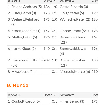
Br.
Weiß
DWZ
-
Schwarz
DWZ
1
Reiche,Andreas (5)
1863
1:0
Costa,Ricardo (0)
2
Hiller,Bernd (3)
1737
0:1
Hölz,Stefan (5)
1995
3
Weigelt,Reinhard
1736
1:0
Wünsche,Peter (2)
1866
(3)
4
Stock,Joachim (1)
1574
0:1
Hoppe,Frank (5½)
1984
5
Müller,Peter (6)
1963
0:1
Rennspieß,Jens
1675
(2½)
6
Harm,Klaus (2)
1400
0:1
Sabrowski,Uwe
1963
(4)
7
Hämmerlein,Thomas
2028
1:0
Krebs,Sebastian
1382
(5½)
(1½)
8
Hiva,Youseffi (4)
0:1
Miersch,Marco (6)
2100
9. Runde
Br.
Weiß
DWZ
-
Schwarz
DWZ
1
Costa,Ricardo (0)
0:1
Hiller,Bernd (3)
1737