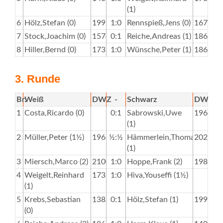
(1)
6
Hölz,Stefan (0)
1995
1:0
Rennspieß,Jens (0)
1675
7
Stock,Joachim (0)
1574
0:1
Reiche,Andreas (1)
1863
8
Hiller,Bernd (0)
1737
1:0
Wünsche,Peter (1)
1866
3. Runde
Br.
Weiß
DWZ
-
Schwarz
DWZ
1
Costa,Ricardo (0)
0:1
Sabrowski,Uwe
1963
(1)
2
Müller,Peter (1½)
1963
½:½
Hämmerlein,Thomas
2028
(1)
3
Miersch,Marco (2)
2100
1:0
Hoppe,Frank (2)
1984
4
Weigelt,Reinhard
1736
1:0
Hiva,Youseffi (1½)
(1)
5
Krebs,Sebastian
1382
0:1
Hölz,Stefan (1)
1995
(0)