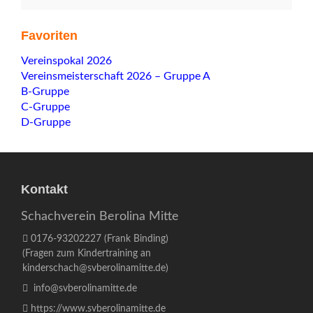
Favoriten
Navigation
Vereinspokal 2026
überspringen
Vereinsmeisterschaft 2026 – Gruppe A
B-Gruppe
C-Gruppe
D-Gruppe
Kontakt
Schachverein Berolina Mitte
0176-93202227
(Frank Binding)
(Fragen zum Kindertraining an
kinderschach@svberolinamitte.de
)
info@svberolinamitte.de
https://www.svberolinamitte.de