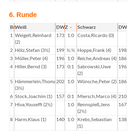
6. Runde
Br.
Weiß
DWZ
-
Schwarz
DWZ
1
Weigelt,Reinhard
1736
1:0
Costa,Ricardo (0)
(2)
2
Hölz,Stefan (3½)
1995
½:½
Hoppe,Frank (4)
1984
3
Müller,Peter (4)
1963
1:0
Reiche,Andreas (4)
1863
4
Hiller,Bernd (3)
1737
0:1
Sabrowski,Uwe
1963
(2)
5
Hämmerlein,Thomas
2028
1:0
Wünsche,Peter (2)
1866
(3½)
6
Stock,Joachim (1)
1574
0:1
Miersch,Marco (4)
2100
7
Hiva,Youseffi (2½)
1:0
Rennspieß,Jens
1675
(2½)
8
Harm,Klaus (1)
1400
1:0
Krebs,Sebastian
1382
(1)