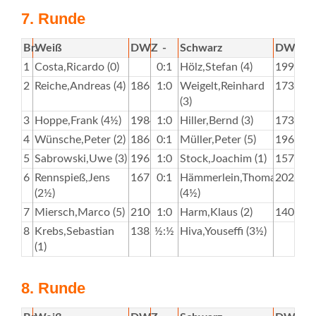
7. Runde
Br.
Weiß
DWZ
-
Schwarz
DWZ
1
Costa,Ricardo (0)
0:1
Hölz,Stefan (4)
1995
2
Reiche,Andreas (4)
1863
1:0
Weigelt,Reinhard
1736
(3)
3
Hoppe,Frank (4½)
1984
1:0
Hiller,Bernd (3)
1737
4
Wünsche,Peter (2)
1866
0:1
Müller,Peter (5)
1963
5
Sabrowski,Uwe (3)
1963
1:0
Stock,Joachim (1)
1574
6
Rennspieß,Jens
1675
0:1
Hämmerlein,Thomas
2028
(2½)
(4½)
7
Miersch,Marco (5)
2100
1:0
Harm,Klaus (2)
1400
8
Krebs,Sebastian
1382
½:½
Hiva,Youseffi (3½)
(1)
8. Runde