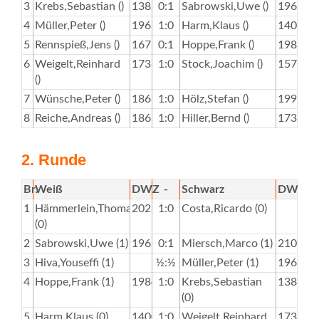
3
Krebs,Sebastian ()
1382
0:1
Sabrowski,Uwe ()
1963
4
Müller,Peter ()
1963
1:0
Harm,Klaus ()
1400
5
Rennspieß,Jens ()
1675
0:1
Hoppe,Frank ()
1984
6
Weigelt,Reinhard
1736
1:0
Stock,Joachim ()
1574
()
7
Wünsche,Peter ()
1866
1:0
Hölz,Stefan ()
1995
8
Reiche,Andreas ()
1863
1:0
Hiller,Bernd ()
1737
2. Runde
Br.
Weiß
DWZ
-
Schwarz
DWZ
1
Hämmerlein,Thomas
2028
1:0
Costa,Ricardo (0)
(0)
2
Sabrowski,Uwe (1)
1963
0:1
Miersch,Marco (1)
2100
3
Hiva,Youseffi (1)
½:½
Müller,Peter (1)
1963
4
Hoppe,Frank (1)
1984
1:0
Krebs,Sebastian
1382
(0)
5
Harm,Klaus (0)
1400
1:0
Weigelt,Reinhard
1736