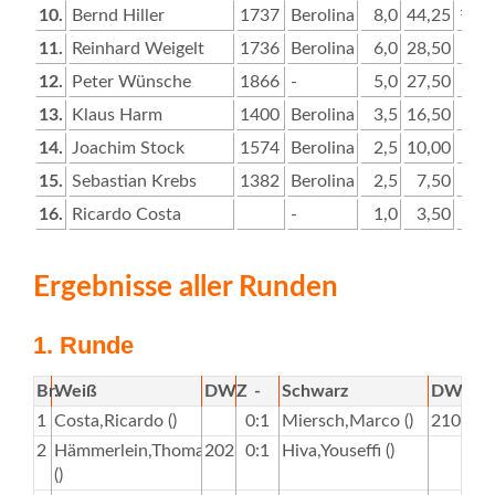
10.
Bernd Hiller
1737
Berolina
8,0
44,25
½
0
11.
Reinhard Weigelt
1736
Berolina
6,0
28,50
0
0
12.
Peter Wünsche
1866
-
5,0
27,50
0
1
13.
Klaus Harm
1400
Berolina
3,5
16,50
0
0
14.
Joachim Stock
1574
Berolina
2,5
10,00
0
0
15.
Sebastian Krebs
1382
Berolina
2,5
7,50
0
0
16.
Ricardo Costa
-
1,0
3,50
0
0
Ergebnisse aller Runden
1. Runde
Br.
Weiß
DWZ
-
Schwarz
DWZ
1
Costa,Ricardo ()
0:1
Miersch,Marco ()
2100
2
Hämmerlein,Thomas
2028
0:1
Hiva,Youseffi ()
()