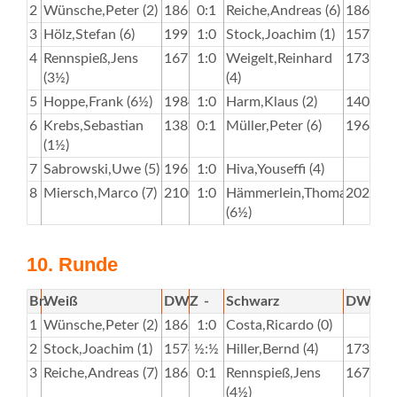
2
Wünsche,Peter (2)
1866
0:1
Reiche,Andreas (6)
1863
3
Hölz,Stefan (6)
1995
1:0
Stock,Joachim (1)
1574
4
Rennspieß,Jens
1675
1:0
Weigelt,Reinhard
1736
(3½)
(4)
5
Hoppe,Frank (6½)
1984
1:0
Harm,Klaus (2)
1400
6
Krebs,Sebastian
1382
0:1
Müller,Peter (6)
1963
(1½)
7
Sabrowski,Uwe (5)
1963
1:0
Hiva,Youseffi (4)
8
Miersch,Marco (7)
2100
1:0
Hämmerlein,Thomas
2028
(6½)
10. Runde
Br.
Weiß
DWZ
-
Schwarz
DWZ
1
Wünsche,Peter (2)
1866
1:0
Costa,Ricardo (0)
2
Stock,Joachim (1)
1574
½:½
Hiller,Bernd (4)
1737
3
Reiche,Andreas (7)
1863
0:1
Rennspieß,Jens
1675
(4½)