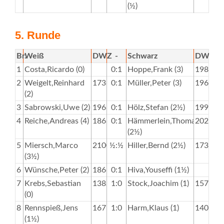
(½)
5. Runde
Br.
Weiß
DWZ
-
Schwarz
DWZ
1
Costa,Ricardo (0)
0:1
Hoppe,Frank (3)
1984
2
Weigelt,Reinhard
1736
0:1
Müller,Peter (3)
1963
(2)
3
Sabrowski,Uwe (2)
1963
0:1
Hölz,Stefan (2½)
1995
4
Reiche,Andreas (4)
1863
0:1
Hämmerlein,Thomas
2028
(2½)
5
Miersch,Marco
2100
½:½
Hiller,Bernd (2½)
1737
(3½)
6
Wünsche,Peter (2)
1866
0:1
Hiva,Youseffi (1½)
7
Krebs,Sebastian
1382
1:0
Stock,Joachim (1)
1574
(0)
8
Rennspieß,Jens
1675
1:0
Harm,Klaus (1)
1400
(1½)