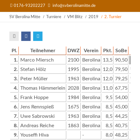
0176-93202227
info@svberolinamitte.de
SV Berolina Mitte
Turniere
VM Blitz
2019
2. Turnier
Pl.
Teilnehmer
DWZ
Verein
Pkt.
SoBe
1
2
1.
Marco Miersch
2100
Berolina
13,5
90,50
x
½
2.
Stefan Hölz
1995
Berolina
12,0
79,50
½
x
3.
Peter Müller
1963
Berolina
12,0
79,25
½
1
4.
Thomas Hämmerlein
2028
Berolina
11,0
67,75
0
0
5.
Frank Hoppe
1984
Berolina
9,5
54,00
0
½
6.
Jens Rennspieß
1675
Berolina
8,5
45,00
0
0
7.
Uwe Sabrowski
1963
Berolina
8,5
44,25
0
0
8.
Andreas Reiche
1863
Berolina
8,5
40,75
0
0
9.
Youseffi Hiva
-
8,0
48,25
0
0