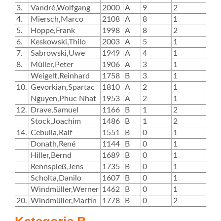
3.
Vandré,Wolfgang
2000
A
9
2
4
4.
Miersch,Marco
2108
A
8
1
8
5.
Hoppe,Frank
1998
A
8
2
0
6.
Keskowski,Thilo
2003
A
5
1
5
7.
Sabrowski,Uwe
1949
A
4
1
8.
Müller,Peter
1906
A
3
1
3
Weigelt,Reinhard
1758
B
3
1
10.
Gevorkian,Spartac
1810
A
2
1
2
Nguyen,Phuc Nhat
1953
A
2
1
12.
Drave,Samuel
1166
B
1
2
0
Stock,Joachim
1486
B
1
2
1
14.
Cebulla,Ralf
1551
B
0
1
0
Donath,René
1144
B
0
1
0
Hiller,Bernd
1689
B
0
1
Rennspieß,Jens
1735
B
0
1
0
Scholta,Danilo
1607
B
0
1
Windmüller,Werner
1462
B
0
1
0
20.
Windmüller,Martin
1778
B
0
2
0