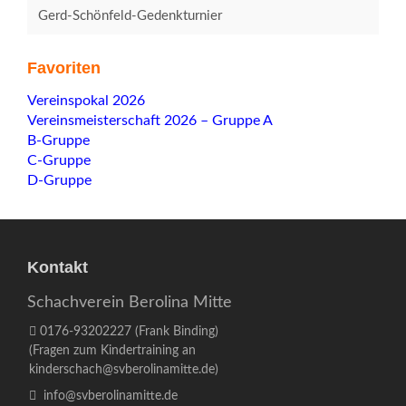
Gerd-Schönfeld-Gedenkturnier
Favoriten
Navigation
Vereinspokal 2026
überspringen
Vereinsmeisterschaft 2026 – Gruppe A
B-Gruppe
C-Gruppe
D-Gruppe
Kontakt
Schachverein Berolina Mitte
0176-93202227
(Frank Binding)
(Fragen zum Kindertraining an
kinderschach@svberolinamitte.de
)
info@svberolinamitte.de