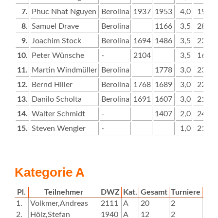
7.
Phuc Nhat Nguyen
Berolina
1937
1953
4,0
19,5
8.
Samuel Drave
Berolina
1166
3,5
28,0
9.
Joachim Stock
Berolina
1694
1486
3,5
23,0
10.
Peter Wünsche
-
2104
3,5
16,5
11.
Martin Windmüller
Berolina
1778
3,0
23,5
12.
Bernd Hiller
Berolina
1768
1689
3,0
22,5
13.
Danilo Scholta
Berolina
1691
1607
3,0
21,0
14.
Walter Schmidt
-
1407
2,0
24,5
15.
Steven Wengler
-
1,0
21,0
Kategorie A
Pl.
Teilnehmer
DWZ
Kat.
Gesamt
Turniere
T1
1.
Volkmer,Andreas
2111
A
20
2
10
2.
Hölz,Stefan
1940
A
12
2
6