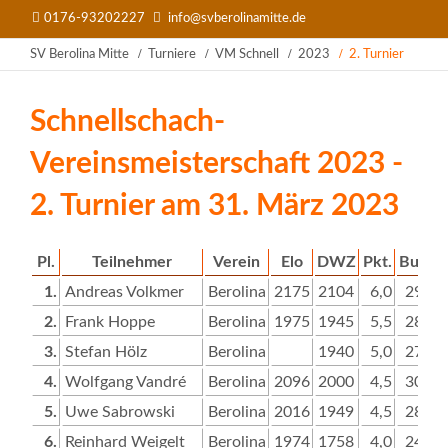
0176-93202227
info@svberolinamitte.de
SV Berolina Mitte
Turniere
VM Schnell
2023
2. Turnier
Schnellschach-
Vereinsmeisterschaft 2023 -
2. Turnier am 31. März 2023
Pl.
Teilnehmer
Verein
Elo
DWZ
Pkt.
Buch
1.
Andreas Volkmer
Berolina
2175
2104
6,0
29,5
2.
Frank Hoppe
Berolina
1975
1945
5,5
28,0
3.
Stefan Hölz
Berolina
1940
5,0
27,5
4.
Wolfgang Vandré
Berolina
2096
2000
4,5
30,5
5.
Uwe Sabrowski
Berolina
2016
1949
4,5
28,5
6.
Reinhard Weigelt
Berolina
1974
1758
4,0
24,5