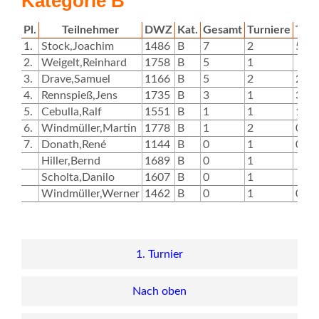
Kategorie B
Pl.
Teilnehmer
DWZ
Kat.
Gesamt
Turniere
T1
1.
Stock,Joachim
1486
B
7
2
5
2.
Weigelt,Reinhard
1758
B
5
1
3.
Drave,Samuel
1166
B
5
2
2
4.
Rennspieß,Jens
1735
B
3
1
3
5.
Cebulla,Ralf
1551
B
1
1
1
6.
Windmüller,Martin
1778
B
1
2
0
7.
Donath,René
1144
B
0
1
0
Hiller,Bernd
1689
B
0
1
Scholta,Danilo
1607
B
0
1
Windmüller,Werner
1462
B
0
1
0
1. Turnier
Nach oben