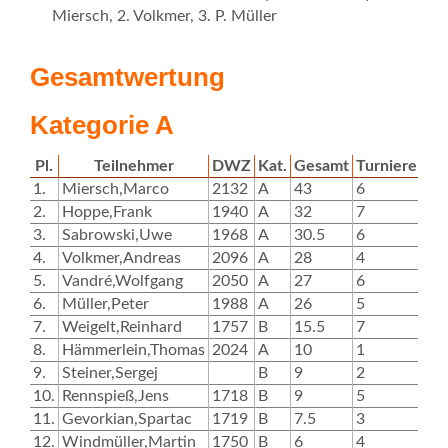
Miersch, 2. Volkmer, 3. P. Müller
Gesamtwertung
Kategorie A
Pl.
Teilnehmer
DWZ
Kat.
Gesamt
Turniere
T1
1.
Miersch,Marco
2132
A
43
6
10
2.
Hoppe,Frank
1940
A
32
7
6
3.
Sabrowski,Uwe
1968
A
30.5
6
5
4.
Volkmer,Andreas
2096
A
28
4
5.
Vandré,Wolfgang
2050
A
27
6
8
6.
Müller,Peter
1988
A
26
5
7.
Weigelt,Reinhard
1757
B
15.5
7
0
8.
Hämmerlein,Thomas
2024
A
10
1
9.
Steiner,Sergej
B
9
2
4
10.
Rennspieß,Jens
1718
B
9
5
0
11.
Gevorkian,Spartac
1719
B
7.5
3
3
12.
Windmüller,Martin
1750
B
6
4