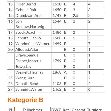
13.
Hiller,Bernd
1630
B
4
4
2
14.
Cebulla,Ralf
1650
B
3
3
15.
Drambyan,Arsen
1749
B
2.5
2
16.
von
1544
B
2
2
Bredow,Hartwig
17.
Stock,Joachim
1486
B
2
7
0
18.
Scholta,Danilo
1588
B
1
3
1
19.
Windmüller,Werner
1499
B
1
7
0
20.
Alloussi,Arian
B
0
1
Drave,Samuel
B
0
1
Fenner,Marcus
1799
B
0
1
Josza,Lev
B
0
1
Weigelt,Thomas
1868
A
0
1
0
25.
Wang,Kyra
B
0
2
0
26.
Donath,René
1103
B
0
4
0
27.
Schmidt,Walter
1462
B
0
6
0
Kategorie B
Pl.
Teilnehmer
DWZ
Kat.
Gesamt
Turniere
T1