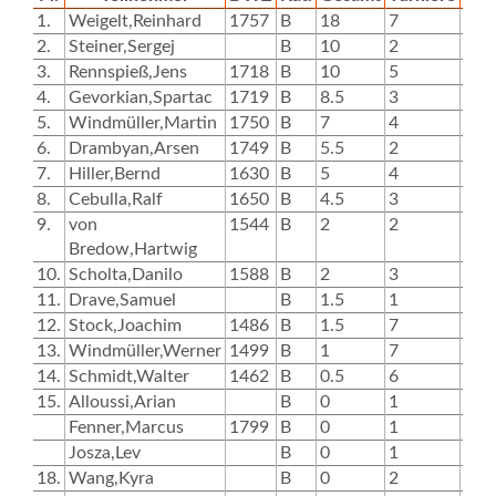
1.
Weigelt,Reinhard
1757
B
18
7
0
2.
Steiner,Sergej
B
10
2
5
3.
Rennspieß,Jens
1718
B
10
5
0
4.
Gevorkian,Spartac
1719
B
8.5
3
3
5.
Windmüller,Martin
1750
B
7
4
6.
Drambyan,Arsen
1749
B
5.5
2
7.
Hiller,Bernd
1630
B
5
4
2
8.
Cebulla,Ralf
1650
B
4.5
3
9.
von
1544
B
2
2
Bredow,Hartwig
10.
Scholta,Danilo
1588
B
2
3
1
11.
Drave,Samuel
B
1.5
1
12.
Stock,Joachim
1486
B
1.5
7
0
13.
Windmüller,Werner
1499
B
1
7
0
14.
Schmidt,Walter
1462
B
0.5
6
0
15.
Alloussi,Arian
B
0
1
Fenner,Marcus
1799
B
0
1
Josza,Lev
B
0
1
18.
Wang,Kyra
B
0
2
0