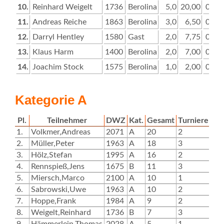
10.
Reinhard Weigelt
1736
Berolina
5,0
20,00
0
0
11.
Andreas Reiche
1863
Berolina
3,0
6,50
0
0
12.
Darryl Hentley
1580
Gast
2,0
7,75
0
0
13.
Klaus Harm
1400
Berolina
2,0
7,00
0
0
14.
Joachim Stock
1575
Berolina
1,0
2,00
0
0
Kategorie A
Pl.
Teilnehmer
DWZ
Kat.
Gesamt
Turniere
T1
1.
Volkmer,Andreas
2071
A
20
2
10
2.
Müller,Peter
1963
A
18
3
6
3.
Hölz,Stefan
1995
A
16
2
8
4.
Rennspieß,Jens
1675
B
11
3
3
5.
Miersch,Marco
2100
A
10
1
6.
Sabrowski,Uwe
1963
A
10
2
7.
Hoppe,Frank
1984
A
9
2
5
8.
Weigelt,Reinhard
1736
B
7
3
4