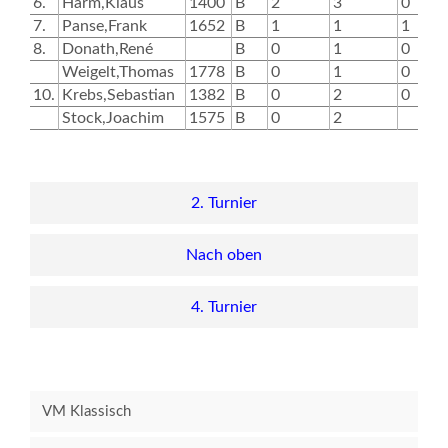
6.
Harm,Klaus
1400
B
2
3
0
1
7.
Panse,Frank
1652
B
1
1
1
8.
Donath,René
B
0
1
0
Weigelt,Thomas
1778
B
0
1
0
10.
Krebs,Sebastian
1382
B
0
2
0
0
Stock,Joachim
1575
B
0
2
0
2. Turnier
Nach oben
4. Turnier
VM Klassisch