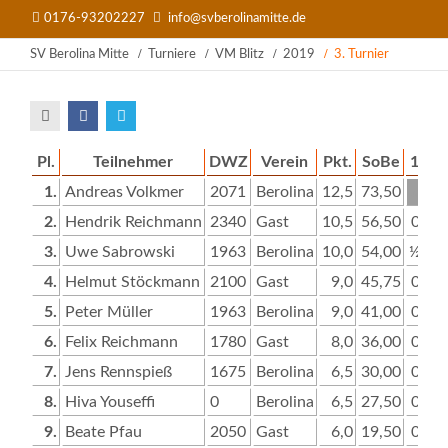
0176-93202227
info@svberolinamitte.de
SV Berolina Mitte
Turniere
VM Blitz
2019
3. Turnier
Pl.
Teilnehmer
DWZ
Verein
Pkt.
SoBe
1
2
1.
Andreas Volkmer
2071
Berolina
12,5
73,50
x
1
2.
Hendrik Reichmann
2340
Gast
10,5
56,50
0
x
3.
Uwe Sabrowski
1963
Berolina
10,0
54,00
½
½
4.
Helmut Stöckmann
2100
Gast
9,0
45,75
0
0
5.
Peter Müller
1963
Berolina
9,0
41,00
0
0
6.
Felix Reichmann
1780
Gast
8,0
36,00
0
0
7.
Jens Rennspieß
1675
Berolina
6,5
30,00
0
1
8.
Hiva Youseffi
0
Berolina
6,5
27,50
0
0
9.
Beate Pfau
2050
Gast
6,0
19,50
0
0