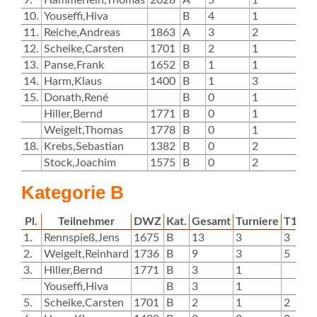
9.
Hämmerlein,Thomas
2028
A
5
1
10.
Youseffi,Hiva
B
4
1
11.
Reiche,Andreas
1863
A
3
2
12.
Scheike,Carsten
1701
B
2
1
2
13.
Panse,Frank
1652
B
1
1
1
14.
Harm,Klaus
1400
B
1
3
0
15.
Donath,René
B
0
1
0
Hiller,Bernd
1771
B
0
1
Weigelt,Thomas
1778
B
0
1
0
18.
Krebs,Sebastian
1382
B
0
2
0
Stock,Joachim
1575
B
0
2
Kategorie B
Pl.
Teilnehmer
DWZ
Kat.
Gesamt
Turniere
T1
T2
1.
Rennspieß,Jens
1675
B
13
3
3
5
2.
Weigelt,Reinhard
1736
B
9
3
5
2
3.
Hiller,Bernd
1771
B
3
1
3
Youseffi,Hiva
B
3
1
5.
Scheike,Carsten
1701
B
2
1
2