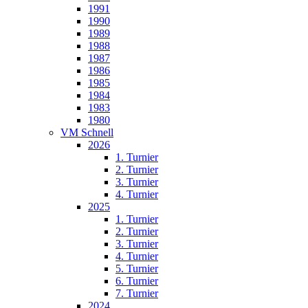
1991
1990
1989
1988
1987
1986
1985
1984
1983
1980
VM Schnell
2026
1. Turnier
2. Turnier
3. Turnier
4. Turnier
2025
1. Turnier
2. Turnier
3. Turnier
4. Turnier
5. Turnier
6. Turnier
7. Turnier
2024