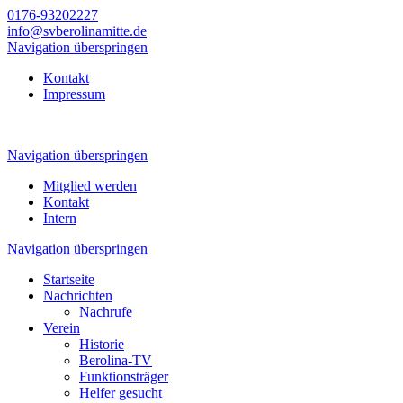
0176-93202227
info@svberolinamitte.de
Navigation überspringen
Kontakt
Impressum
Navigation überspringen
Mitglied werden
Kontakt
Intern
Navigation überspringen
Startseite
Nachrichten
Nachrufe
Verein
Historie
Berolina-TV
Funktionsträger
Helfer gesucht