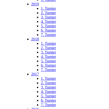
2019
1. Turnier
2. Turnier
3. Turnier
4. Turnier
5. Turnier
6. Turnier
7. Turnier
2018
1. Turnier
2. Turnier
3. Turnier
4. Turnier
5. Turnier
6. Turnier
7. Turnier
2017
1. Turnier
2. Turnier
3. Turnier
4. Turnier
5. Turnier
6. Turnier
7. Turnier