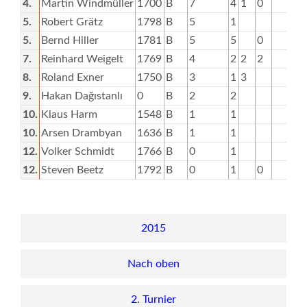
4.
Martin Windmüller
1700
B
7
4
1
0
5.
Robert Grätz
1798
B
5
1
5.
Bernd Hiller
1781
B
5
5
0
3
7.
Reinhard Weigelt
1769
B
4
2
2
2
8.
Roland Exner
1750
B
3
1
3
9.
Hakan Dağıstanlı
0
B
2
2
10.
Klaus Harm
1548
B
1
1
10.
Arsen Drambyan
1636
B
1
1
12.
Volker Schmidt
1766
B
0
1
12.
Steven Beetz
1792
B
0
1
0
2015
Nach oben
2. Turnier