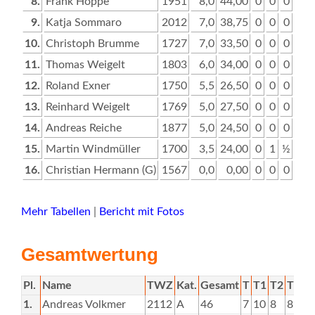
8.
Frank Hoppe
1951
8,0
44,00
0
0
0
½
9.
Katja Sommaro
2012
7,0
38,75
0
0
0
0
10.
Christoph Brumme
1727
7,0
33,50
0
0
0
½
11.
Thomas Weigelt
1803
6,0
34,00
0
0
0
0
12.
Roland Exner
1750
5,5
26,50
0
0
0
0
13.
Reinhard Weigelt
1769
5,0
27,50
0
0
0
½
14.
Andreas Reiche
1877
5,0
24,50
0
0
0
0
15.
Martin Windmüller
1700
3,5
24,00
0
1
½
0
16.
Christian Hermann (G)
1567
0,0
0,00
0
0
0
0
Mehr Tabellen
|
Bericht mit Fotos
Gesamtwertung
Pl.
Name
TWZ
Kat.
Gesamt
T
T1
T2
T3
T
1.
Andreas Volkmer
2112
A
46
7
10
8
8
6