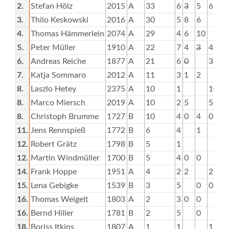
2.
Stefan Hölz
2015
A
33
6
3
5
6
8
3.
Thilo Keskowski
2016
A
30
5
8
6
1
4.
Thomas Hämmerlein
2074
A
29
4
6
10
5.
Peter Müller
1910
A
22
7
4
3
4
5
6.
Andreas Reiche
1877
A
21
6
0
3
4
7.
Katja Sommaro
2012
A
11
3
1
2
8.
Laszlo Hetey
2375
A
10
1
10
8.
Marco Miersch
2019
A
10
2
5
5
8.
Christoph Brumme
1727
B
10
4
0
4
0
11.
Jens Rennspieß
1772
B
6
4
1
12.
Robert Grätz
1798
B
5
1
12.
Martin Windmüller
1700
B
5
4
0
0
14.
Frank Hoppe
1951
A
4
2
2
2
15.
Lena Gebigke
1539
B
3
5
0
0
3
16.
Thomas Weigelt
1803
A
2
3
0
0
16.
Bernd Hiller
1781
B
2
5
0
2
18.
Boriss Itkins
1807
A
1
1
1