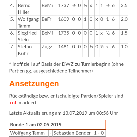
4.
Bernd
BeMi
1737
½
0
½
x
1
1
½
6
3.5
8.
Hiller
5.
Wolfgang
BeFr
1609
0
0
1
0
x
0
1
6
2.0
5.
Tamm
6.
Siegfried
BeMi
1735
0
0
0
0
1
x
½
6
1.5
2.
Stein
7.
Stefan
Zugz
1481
0
0
0
½
0
½
x
6
1.0
2.
Kuhr
* inoffiziell auf Basis der DWZ zu Turnierbeginn (ohne
Partien gg. ausgeschiedene Teilnehmer)
Ansetzungen
Rückständige bzw. entschuldigte Partien/Spieler sind
rot
markiert.
Letzte Aktualisierung am 13.07.2019 um 08:56 Uhr
Runde 1 am 02.05.2019
Wolfgang Tamm
-
Sebastian Bender
1 - 0