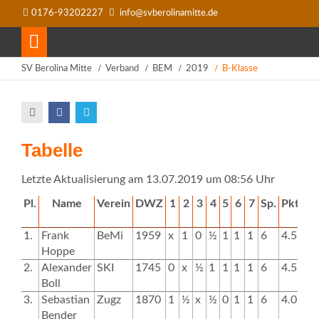
0176-93202227
info@svberolinamitte.de
SV Berolina Mitte
Verband
BEM
2019
B-Klasse
Tabelle
Letzte Aktualisierung am 13.07.2019 um 08:56 Uhr
Pl.
Name
Verein
DWZ
1
2
3
4
5
6
7
Sp.
Pkt.
S
1.
Frank
BeMi
1959
x
1
0
½
1
1
1
6
4.5
10
Hoppe
2.
Alexander
SKI
1745
0
x
½
1
1
1
1
6
4.5
10
Boll
3.
Sebastian
Zugz
1870
1
½
x
½
0
1
1
6
4.0
11
Bender