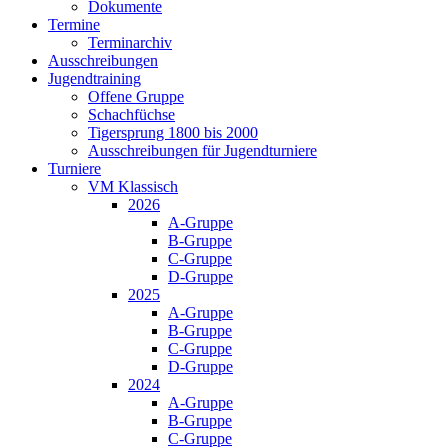
Dokumente
Termine
Terminarchiv
Ausschreibungen
Jugendtraining
Offene Gruppe
Schachfüchse
Tigersprung 1800 bis 2000
Ausschreibungen für Jugendturniere
Turniere
VM Klassisch
2026
A-Gruppe
B-Gruppe
C-Gruppe
D-Gruppe
2025
A-Gruppe
B-Gruppe
C-Gruppe
D-Gruppe
2024
A-Gruppe
B-Gruppe
C-Gruppe