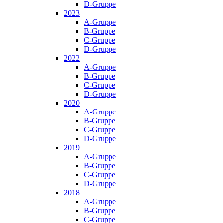
D-Gruppe
2023
A-Gruppe
B-Gruppe
C-Gruppe
D-Gruppe
2022
A-Gruppe
B-Gruppe
C-Gruppe
D-Gruppe
2020
A-Gruppe
B-Gruppe
C-Gruppe
D-Gruppe
2019
A-Gruppe
B-Gruppe
C-Gruppe
D-Gruppe
2018
A-Gruppe
B-Gruppe
C-Gruppe