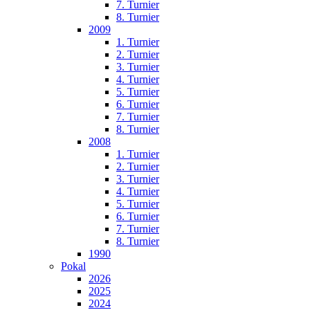
7. Turnier
8. Turnier
2009
1. Turnier
2. Turnier
3. Turnier
4. Turnier
5. Turnier
6. Turnier
7. Turnier
8. Turnier
2008
1. Turnier
2. Turnier
3. Turnier
4. Turnier
5. Turnier
6. Turnier
7. Turnier
8. Turnier
1990
Pokal
2026
2025
2024