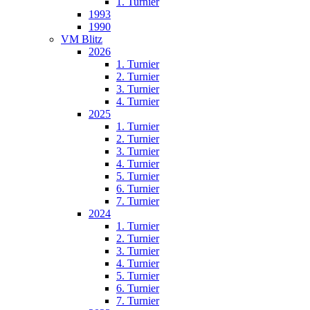
1. Turnier
1993
1990
VM Blitz
2026
1. Turnier
2. Turnier
3. Turnier
4. Turnier
2025
1. Turnier
2. Turnier
3. Turnier
4. Turnier
5. Turnier
6. Turnier
7. Turnier
2024
1. Turnier
2. Turnier
3. Turnier
4. Turnier
5. Turnier
6. Turnier
7. Turnier