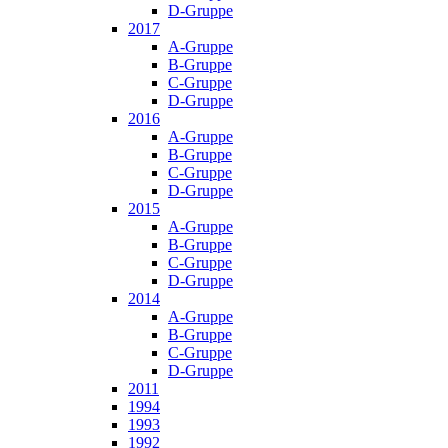
D-Gruppe
2017
A-Gruppe
B-Gruppe
C-Gruppe
D-Gruppe
2016
A-Gruppe
B-Gruppe
C-Gruppe
D-Gruppe
2015
A-Gruppe
B-Gruppe
C-Gruppe
D-Gruppe
2014
A-Gruppe
B-Gruppe
C-Gruppe
D-Gruppe
2011
1994
1993
1992