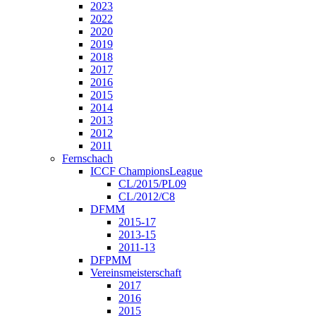
2023
2022
2020
2019
2018
2017
2016
2015
2014
2013
2012
2011
Fernschach
ICCF ChampionsLeague
CL/2015/PL09
CL/2012/C8
DFMM
2015-17
2013-15
2011-13
DFPMM
Vereinsmeisterschaft
2017
2016
2015