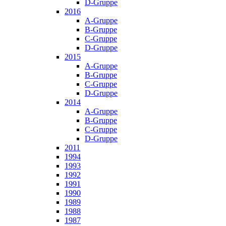
D-Gruppe
2016
A-Gruppe
B-Gruppe
C-Gruppe
D-Gruppe
2015
A-Gruppe
B-Gruppe
C-Gruppe
D-Gruppe
2014
A-Gruppe
B-Gruppe
C-Gruppe
D-Gruppe
2011
1994
1993
1992
1991
1990
1989
1988
1987