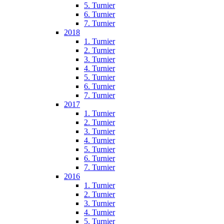
5. Turnier
6. Turnier
7. Turnier
2018
1. Turnier
2. Turnier
3. Turnier
4. Turnier
5. Turnier
6. Turnier
7. Turnier
2017
1. Turnier
2. Turnier
3. Turnier
4. Turnier
5. Turnier
6. Turnier
7. Turnier
2016
1. Turnier
2. Turnier
3. Turnier
4. Turnier
5. Turnier