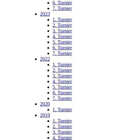
6. Turnier
7. Turnier
2023
1. Turnier
2. Turnier
3. Turnier
4. Turnier
5. Turnier
6. Turnier
7. Turnier
2022
1. Turnier
2. Turnier
3. Turnier
4. Turnier
5. Turnier
6. Turnier
7. Turnier
2020
1. Turnier
2019
1. Turnier
2. Turnier
3. Turnier
4. Turnier