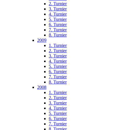
2. Turnier
3. Turnier
4. Turnier
5. Turnier
6. Turnier
7. Turnier
8. Turnier
2009
1. Turnier
2. Turnier
3. Turnier
4. Turnier
5. Turnier
6. Turnier
7. Turnier
8. Turnier
2008
1. Turnier
2. Turnier
3. Turnier
4. Turnier
5. Turnier
6. Turnier
7. Turnier
8. Turnier