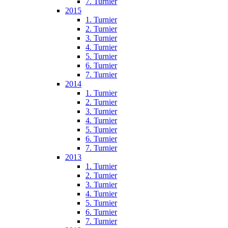
7. Turnier
2015
1. Turnier
2. Turnier
3. Turnier
4. Turnier
5. Turnier
6. Turnier
7. Turnier
2014
1. Turnier
2. Turnier
3. Turnier
4. Turnier
5. Turnier
6. Turnier
7. Turnier
2013
1. Turnier
2. Turnier
3. Turnier
4. Turnier
5. Turnier
6. Turnier
7. Turnier