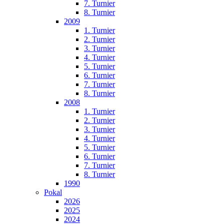
7. Turnier
8. Turnier
2009
1. Turnier
2. Turnier
3. Turnier
4. Turnier
5. Turnier
6. Turnier
7. Turnier
8. Turnier
2008
1. Turnier
2. Turnier
3. Turnier
4. Turnier
5. Turnier
6. Turnier
7. Turnier
8. Turnier
1990
Pokal
2026
2025
2024