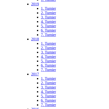
2019
1. Turnier
2. Turnier
3. Turnier
4. Turnier
5. Turnier
6. Turnier
7. Turnier
2018
1. Turnier
2. Turnier
3. Turnier
4. Turnier
5. Turnier
6. Turnier
7. Turnier
2017
1. Turnier
2. Turnier
3. Turnier
4. Turnier
5. Turnier
6. Turnier
7. Turnier