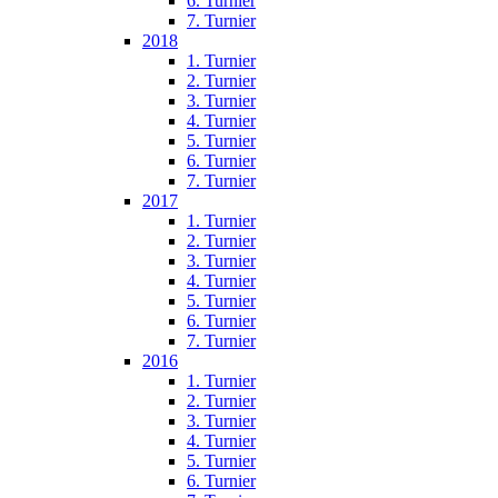
6. Turnier
7. Turnier
2018
1. Turnier
2. Turnier
3. Turnier
4. Turnier
5. Turnier
6. Turnier
7. Turnier
2017
1. Turnier
2. Turnier
3. Turnier
4. Turnier
5. Turnier
6. Turnier
7. Turnier
2016
1. Turnier
2. Turnier
3. Turnier
4. Turnier
5. Turnier
6. Turnier