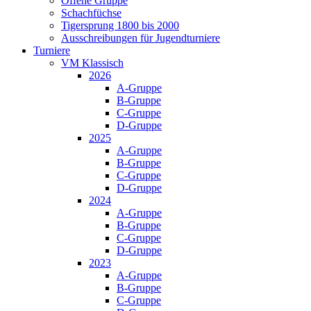
Offene Gruppe
Schachfüchse
Tigersprung 1800 bis 2000
Ausschreibungen für Jugendturniere
Turniere
VM Klassisch
2026
A-Gruppe
B-Gruppe
C-Gruppe
D-Gruppe
2025
A-Gruppe
B-Gruppe
C-Gruppe
D-Gruppe
2024
A-Gruppe
B-Gruppe
C-Gruppe
D-Gruppe
2023
A-Gruppe
B-Gruppe
C-Gruppe