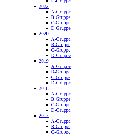
D-Gruppe
2022
A-Gruppe
B-Gruppe
C-Gruppe
D-Gruppe
2020
A-Gruppe
B-Gruppe
C-Gruppe
D-Gruppe
2019
A-Gruppe
B-Gruppe
C-Gruppe
D-Gruppe
2018
A-Gruppe
B-Gruppe
C-Gruppe
D-Gruppe
2017
A-Gruppe
B-Gruppe
C-Gruppe