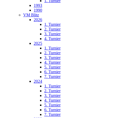
1. Turnier
1993
1990
VM Blitz
2026
1. Turnier
2. Turnier
3. Turnier
4. Turnier
2025
1. Turnier
2. Turnier
3. Turnier
4. Turnier
5. Turnier
6. Turnier
7. Turnier
2024
1. Turnier
2. Turnier
3. Turnier
4. Turnier
5. Turnier
6. Turnier
7. Turnier