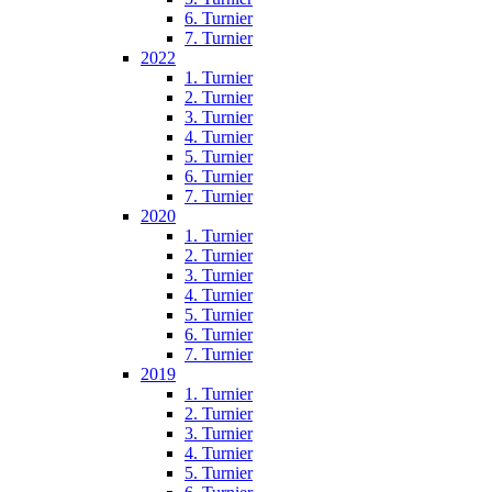
6. Turnier
7. Turnier
2022
1. Turnier
2. Turnier
3. Turnier
4. Turnier
5. Turnier
6. Turnier
7. Turnier
2020
1. Turnier
2. Turnier
3. Turnier
4. Turnier
5. Turnier
6. Turnier
7. Turnier
2019
1. Turnier
2. Turnier
3. Turnier
4. Turnier
5. Turnier