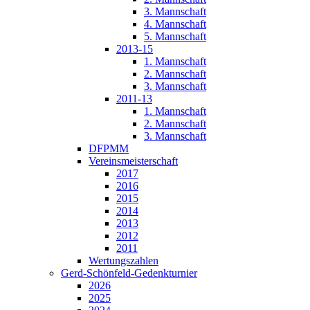
3. Mannschaft
4. Mannschaft
5. Mannschaft
2013-15
1. Mannschaft
2. Mannschaft
3. Mannschaft
2011-13
1. Mannschaft
2. Mannschaft
3. Mannschaft
DFPMM
Vereinsmeisterschaft
2017
2016
2015
2014
2013
2012
2011
Wertungszahlen
Gerd-Schönfeld-Gedenkturnier
2026
2025