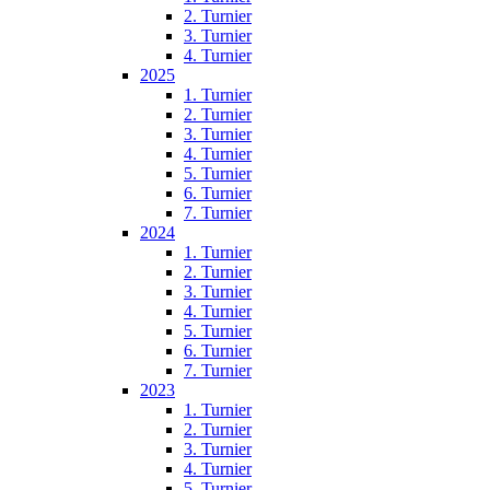
2. Turnier
3. Turnier
4. Turnier
2025
1. Turnier
2. Turnier
3. Turnier
4. Turnier
5. Turnier
6. Turnier
7. Turnier
2024
1. Turnier
2. Turnier
3. Turnier
4. Turnier
5. Turnier
6. Turnier
7. Turnier
2023
1. Turnier
2. Turnier
3. Turnier
4. Turnier
5. Turnier