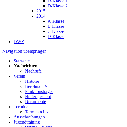
D-Klasse 1
D-Klasse 2
2015
2014
A-Klasse
B-Klasse
C-Klasse
D-Klasse
DWZ
Navigation überspringen
Startseite
Nachrichten
Nachrufe
Verein
Historie
Berolina-TV
Funktionsträger
Helfer gesucht
Dokumente
Termine
Terminarchiv
Ausschreibungen
Jugendtraining