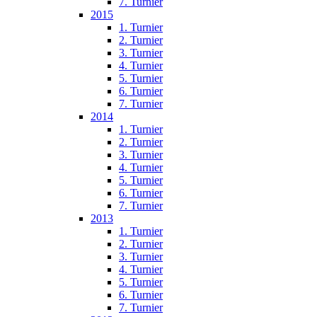
7. Turnier
2015
1. Turnier
2. Turnier
3. Turnier
4. Turnier
5. Turnier
6. Turnier
7. Turnier
2014
1. Turnier
2. Turnier
3. Turnier
4. Turnier
5. Turnier
6. Turnier
7. Turnier
2013
1. Turnier
2. Turnier
3. Turnier
4. Turnier
5. Turnier
6. Turnier
7. Turnier