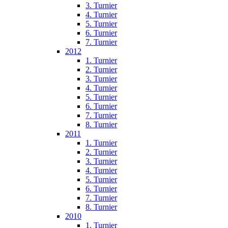
3. Turnier
4. Turnier
5. Turnier
6. Turnier
7. Turnier
2012
1. Turnier
2. Turnier
3. Turnier
4. Turnier
5. Turnier
6. Turnier
7. Turnier
8. Turnier
2011
1. Turnier
2. Turnier
3. Turnier
4. Turnier
5. Turnier
6. Turnier
7. Turnier
8. Turnier
2010
1. Turnier