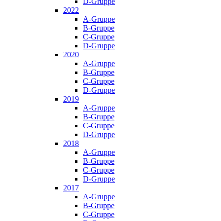
D-Gruppe
2022
A-Gruppe
B-Gruppe
C-Gruppe
D-Gruppe
2020
A-Gruppe
B-Gruppe
C-Gruppe
D-Gruppe
2019
A-Gruppe
B-Gruppe
C-Gruppe
D-Gruppe
2018
A-Gruppe
B-Gruppe
C-Gruppe
D-Gruppe
2017
A-Gruppe
B-Gruppe
C-Gruppe