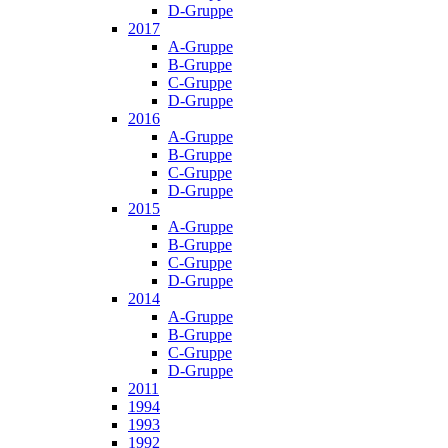
D-Gruppe
2017
A-Gruppe
B-Gruppe
C-Gruppe
D-Gruppe
2016
A-Gruppe
B-Gruppe
C-Gruppe
D-Gruppe
2015
A-Gruppe
B-Gruppe
C-Gruppe
D-Gruppe
2014
A-Gruppe
B-Gruppe
C-Gruppe
D-Gruppe
2011
1994
1993
1992