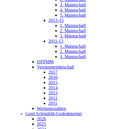
3. Mannschaft
4. Mannschaft
5. Mannschaft
2013-15
1. Mannschaft
2. Mannschaft
3. Mannschaft
2011-13
1. Mannschaft
2. Mannschaft
3. Mannschaft
DFPMM
Vereinsmeisterschaft
2017
2016
2015
2014
2013
2012
2011
Wertungszahlen
Gerd-Schönfeld-Gedenkturnier
2026
2025