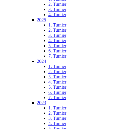
2. Turnier
3. Turnier
4. Turnier
2025
1. Turnier
2. Turnier
3. Turnier
4. Turnier
5. Turnier
6. Turnier
7. Turnier
2024
1. Turnier
2. Turnier
3. Turnier
4. Turnier
5. Turnier
6. Turnier
7. Turnier
2023
1. Turnier
2. Turnier
3. Turnier
4. Turnier
5. Turnier