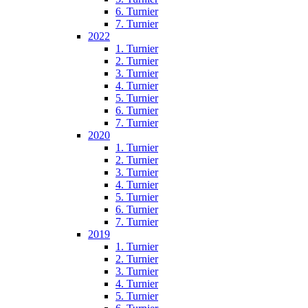
6. Turnier
7. Turnier
2022
1. Turnier
2. Turnier
3. Turnier
4. Turnier
5. Turnier
6. Turnier
7. Turnier
2020
1. Turnier
2. Turnier
3. Turnier
4. Turnier
5. Turnier
6. Turnier
7. Turnier
2019
1. Turnier
2. Turnier
3. Turnier
4. Turnier
5. Turnier