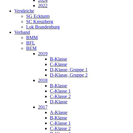
2024
2022
Vergleiche
SG Eckturm
SC Kreuzberg
Lok Brandenburg
Verband
BMM
BFL
BEM
2019
B-Klasse
C-Klasse
D-Klasse, Gruppe 1
D-Klasse, Gruppe 2
2018
B-Klasse
C-Klasse 1
C-Klasse 2
D-Klasse
2017
A-Klasse
B-Klasse
C-Klasse 1
C-Klasse 2