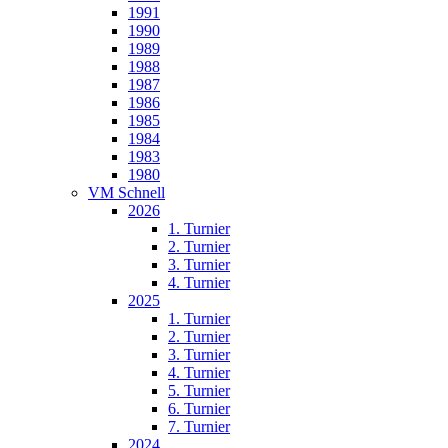
1991
1990
1989
1988
1987
1986
1985
1984
1983
1980
VM Schnell
2026
1. Turnier
2. Turnier
3. Turnier
4. Turnier
2025
1. Turnier
2. Turnier
3. Turnier
4. Turnier
5. Turnier
6. Turnier
7. Turnier
2024